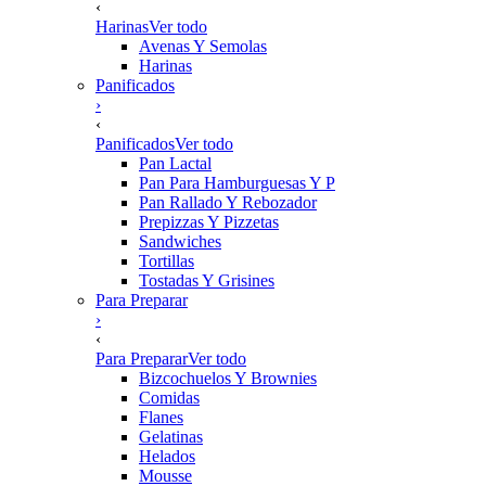
‹
Harinas
Ver todo
Avenas Y Semolas
Harinas
Panificados
›
‹
Panificados
Ver todo
Pan Lactal
Pan Para Hamburguesas Y P
Pan Rallado Y Rebozador
Prepizzas Y Pizzetas
Sandwiches
Tortillas
Tostadas Y Grisines
Para Preparar
›
‹
Para Preparar
Ver todo
Bizcochuelos Y Brownies
Comidas
Flanes
Gelatinas
Helados
Mousse