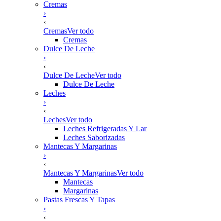
Cremas
›
‹
Cremas
Ver todo
Cremas
Dulce De Leche
›
‹
Dulce De Leche
Ver todo
Dulce De Leche
Leches
›
‹
Leches
Ver todo
Leches Refrigeradas Y Lar
Leches Saborizadas
Mantecas Y Margarinas
›
‹
Mantecas Y Margarinas
Ver todo
Mantecas
Margarinas
Pastas Frescas Y Tapas
›
‹