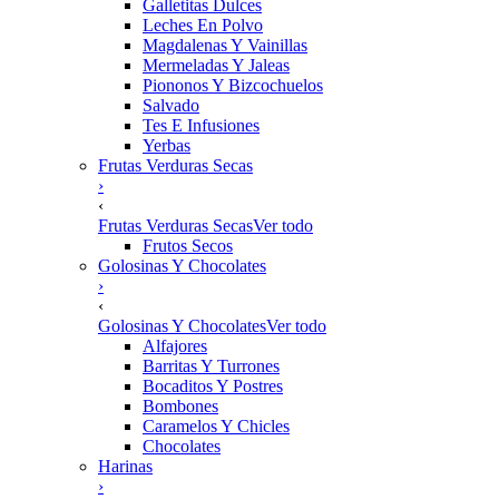
Galletitas Dulces
Leches En Polvo
Magdalenas Y Vainillas
Mermeladas Y Jaleas
Piononos Y Bizcochuelos
Salvado
Tes E Infusiones
Yerbas
Frutas Verduras Secas
›
‹
Frutas Verduras Secas
Ver todo
Frutos Secos
Golosinas Y Chocolates
›
‹
Golosinas Y Chocolates
Ver todo
Alfajores
Barritas Y Turrones
Bocaditos Y Postres
Bombones
Caramelos Y Chicles
Chocolates
Harinas
›