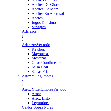
Aceite De Oliva
Aceites De Girasol
Aceites De Maiz
Aceites En Aeorosol
Acetos
Jugos De Limon
Vinagres
Aderezos
›
‹
Aderezos
Ver todo
Ketchup
Mayonesas
Mostazas
Otros Condimentos
Salsa Golf
Salsas Frias
Arroz Y Legumbres
›
‹
Arroz Y Legumbres
Ver todo
Arroz
Arroz Listo
Legumbres
Caldos Sopas Pures