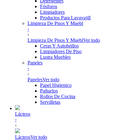
Detergentes
Fósforos
Limpiadores
Productos Para Lavavajill
Limpieza De Pisos Y Muebl
›
‹
Limpieza De Pisos Y Muebl
Ver todo
Ceras Y Autobrillos
Limpiadores De Piso
Lustra Muebles
Papeles
›
‹
Papeles
Ver todo
Papel Higienico
Pañuelos
Rollos De Cocina
Servilletas
Lácteos
›
‹
Lácteos
Ver todo