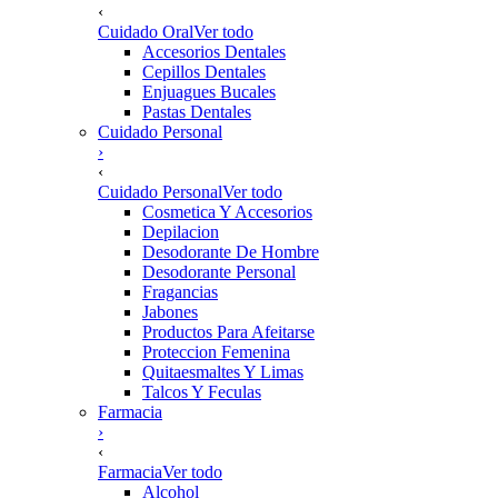
‹
Cuidado Oral
Ver todo
Accesorios Dentales
Cepillos Dentales
Enjuagues Bucales
Pastas Dentales
Cuidado Personal
›
‹
Cuidado Personal
Ver todo
Cosmetica Y Accesorios
Depilacion
Desodorante De Hombre
Desodorante Personal
Fragancias
Jabones
Productos Para Afeitarse
Proteccion Femenina
Quitaesmaltes Y Limas
Talcos Y Feculas
Farmacia
›
‹
Farmacia
Ver todo
Alcohol