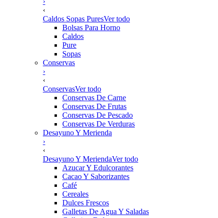
›
‹
Caldos Sopas Pures
Ver todo
Bolsas Para Horno
Caldos
Pure
Sopas
Conservas
›
‹
Conservas
Ver todo
Conservas De Carne
Conservas De Frutas
Conservas De Pescado
Conservas De Verduras
Desayuno Y Merienda
›
‹
Desayuno Y Merienda
Ver todo
Azucar Y Edulcorantes
Cacao Y Saborizantes
Café
Cereales
Dulces Frescos
Galletas De Agua Y Saladas