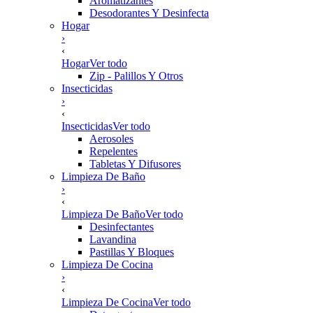
Aromatizantes
Desodorantes Y Desinfecta
Hogar
›
‹
Hogar
Ver todo
Zip - Palillos Y Otros
Insecticidas
›
‹
Insecticidas
Ver todo
Aerosoles
Repelentes
Tabletas Y Difusores
Limpieza De Baño
›
‹
Limpieza De Baño
Ver todo
Desinfectantes
Lavandina
Pastillas Y Bloques
Limpieza De Cocina
›
‹
Limpieza De Cocina
Ver todo