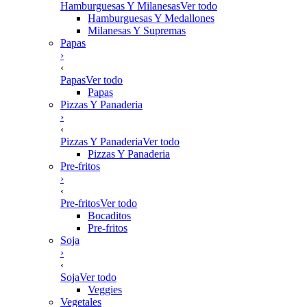
Hamburguesas Y Milanesas
Ver todo
Hamburguesas Y Medallones
Milanesas Y Supremas
Papas
›
‹
Papas
Ver todo
Papas
Pizzas Y Panaderia
›
‹
Pizzas Y Panaderia
Ver todo
Pizzas Y Panaderia
Pre-fritos
›
‹
Pre-fritos
Ver todo
Bocaditos
Pre-fritos
Soja
›
‹
Soja
Ver todo
Veggies
Vegetales