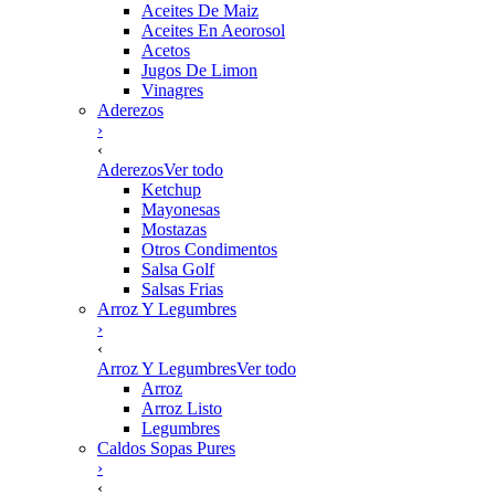
Aceites De Maiz
Aceites En Aeorosol
Acetos
Jugos De Limon
Vinagres
Aderezos
›
‹
Aderezos
Ver todo
Ketchup
Mayonesas
Mostazas
Otros Condimentos
Salsa Golf
Salsas Frias
Arroz Y Legumbres
›
‹
Arroz Y Legumbres
Ver todo
Arroz
Arroz Listo
Legumbres
Caldos Sopas Pures
›
‹