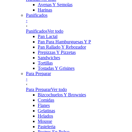
Avenas Y Semolas
Harinas
Panificados
›
‹
Panificados
Ver todo
Pan Lactal
Pan Para Hamburguesas Y P
Pan Rallado Y Rebozador
Prepizzas Y Pizzetas
Sandwiches
Tortillas
Tostadas Y Grisines
Para Preparar
›
‹
Para Preparar
Ver todo
Bizcochuelos Y Brownies
Comidas
Flanes
Gelatinas
Helados
Mousse
Pasteleria
Postres En Polvo