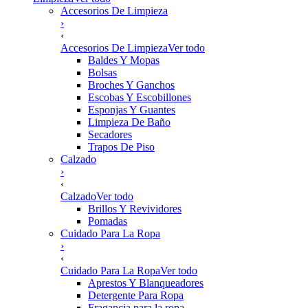
Accesorios De Limpieza
›
‹
Accesorios De Limpieza
Ver todo
Baldes Y Mopas
Bolsas
Broches Y Ganchos
Escobas Y Escobillones
Esponjas Y Guantes
Limpieza De Baño
Secadores
Trapos De Piso
Calzado
›
‹
Calzado
Ver todo
Brillos Y Revividores
Pomadas
Cuidado Para La Ropa
›
‹
Cuidado Para La Ropa
Ver todo
Aprestos Y Blanqueadores
Detergente Para Ropa
Fragancia para la ropa