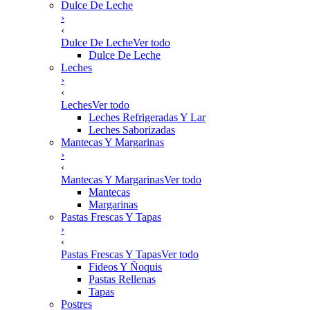
Dulce De Leche
›
‹
Dulce De Leche
Ver todo
Dulce De Leche
Leches
›
‹
Leches
Ver todo
Leches Refrigeradas Y Lar
Leches Saborizadas
Mantecas Y Margarinas
›
‹
Mantecas Y Margarinas
Ver todo
Mantecas
Margarinas
Pastas Frescas Y Tapas
›
‹
Pastas Frescas Y Tapas
Ver todo
Fideos Y Ñoquis
Pastas Rellenas
Tapas
Postres