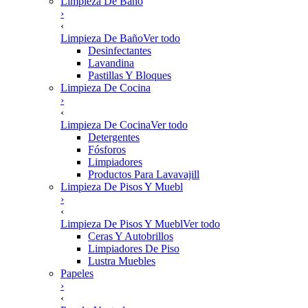
Limpieza De Baño
›
‹
Limpieza De Baño
Ver todo
Desinfectantes
Lavandina
Pastillas Y Bloques
Limpieza De Cocina
›
‹
Limpieza De Cocina
Ver todo
Detergentes
Fósforos
Limpiadores
Productos Para Lavavajill
Limpieza De Pisos Y Muebl
›
‹
Limpieza De Pisos Y Muebl
Ver todo
Ceras Y Autobrillos
Limpiadores De Piso
Lustra Muebles
Papeles
›
‹