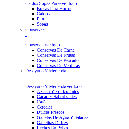
Caldos Sopas Pures
Ver todo
Bolsas Para Horno
Caldos
Pure
Sopas
Conservas
›
‹
Conservas
Ver todo
Conservas De Carne
Conservas De Frutas
Conservas De Pescado
Conservas De Verduras
Desayuno Y Merienda
›
‹
Desayuno Y Merienda
Ver todo
Azucar Y Edulcorantes
Cacao Y Saborizantes
Café
Cereales
Dulces Frescos
Galletas De Agua Y Saladas
Galletitas Dulces
Leches En Polvo