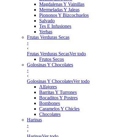
Magdalenas Y Vainillas
Mermeladas Y Jaleas
Piononos Y Bizcochuelos
Salvado
Tes E Infusiones
Yerbas
Frutas Verduras Secas
›
‹
Frutas Verduras Secas
Ver todo
Frutos Secos
Golosinas Y Chocolates
›
‹
Golosinas Y Chocolates
Ver todo
Alfajores
Barritas Y Turrones
Bocaditos Y Postres
Bombones
Caramelos Y Chicles
Chocolates
Harinas
›
‹
Harinas
Ver todo