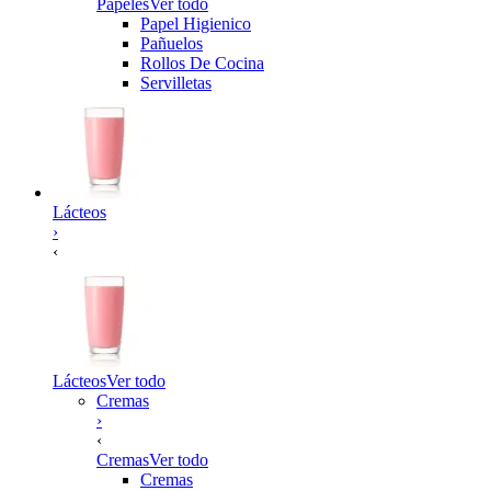
Papeles
Ver todo
Papel Higienico
Pañuelos
Rollos De Cocina
Servilletas
Lácteos
›
‹
Lácteos
Ver todo
Cremas
›
‹
Cremas
Ver todo
Cremas