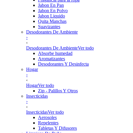
Jabon En Pan
Jabon En Polvo
Jabon Liquido
Quita Manchas
Suavizantes
Desodorantes De Ambiente
›
‹
Desodorantes De Ambiente
Ver todo
Absorbe humedad
Aromatizantes
Desodorantes Y Desinfecta
Hogar
›
‹
Hogar
Ver todo
Zip - Palillos Y Otros
Insecticidas
›
‹
Insecticidas
Ver todo
Aerosoles
Repelentes
Tabletas Y Difusores