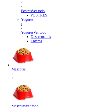
›
‹
Postres
Ver todo
POSTRES
Yogures
›
‹
Yogures
Ver todo
Descremados
Enteros
Mascotas
›
‹
Mascotas
Ver todo