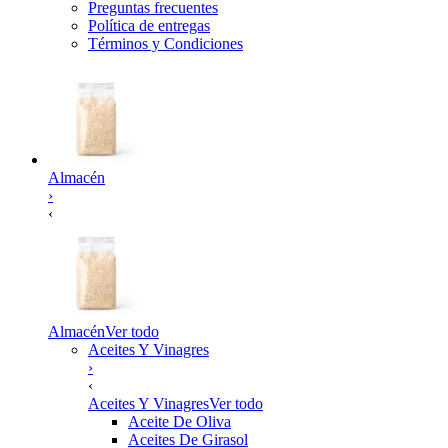
Preguntas frecuentes
Política de entregas
Términos y Condiciones
Almacén
›
‹
Almacén
Ver todo
Aceites Y Vinagres
›
‹
Aceites Y Vinagres
Ver todo
Aceite De Oliva
Aceites De Girasol