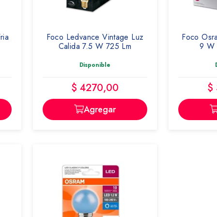
ria
Foco Ledvance Vintage Luz
Foco Osra
Calida 7.5 W 725 Lm
9 W 
Disponible
$ 4270,00
$
Agregar