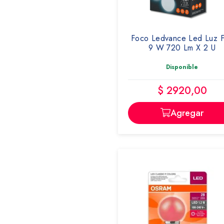
Foco Ledvance Led Luz F
9 W 720 Lm X 2 U
Disponible
$ 2920,00
Agregar