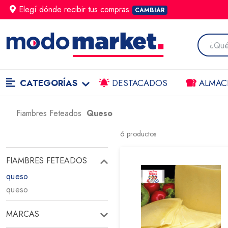
Elegí dónde
recibir
tus compras
CAMBIAR
CATEGORÍAS
DESTACADOS
ALMAC
Fiambres Feteados
Queso
6
productos
FIAMBRES FETEADOS
queso
queso
MARCAS