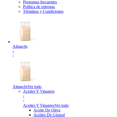
Preguntas frecuentes
Política de entregas
Términos y Condiciones
Almacén
›
‹
Almacén
Ver todo
Aceites Y Vinagres
›
‹
Aceites Y Vinagres
Ver todo
Aceite De Oliva
Aceites De Girasol