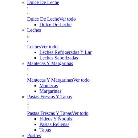
Dulce De Leche
›
‹
Dulce De Leche
Ver todo
Dulce De Leche
Leches
›
‹
Leches
Ver todo
Leches Refrigeradas Y Lar
Leches Saborizadas
Mantecas Y Margarinas
›
‹
Mantecas Y Margarinas
Ver todo
Mantecas
Margarinas
Pastas Frescas Y Tapas
›
‹
Pastas Frescas Y Tapas
Ver todo
Fideos Y Ñoquis
Pastas Rellenas
Tapas
Postres