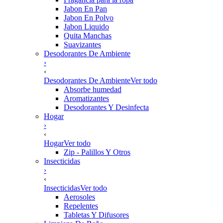
Jabon En Pan
Jabon En Polvo
Jabon Liquido
Quita Manchas
Suavizantes
Desodorantes De Ambiente
›
‹
Desodorantes De Ambiente
Ver todo
Absorbe humedad
Aromatizantes
Desodorantes Y Desinfecta
Hogar
›
‹
Hogar
Ver todo
Zip - Palillos Y Otros
Insecticidas
›
‹
Insecticidas
Ver todo
Aerosoles
Repelentes
Tabletas Y Difusores