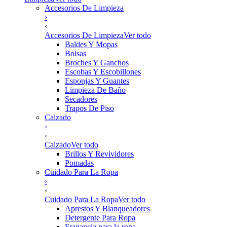
Accesorios De Limpieza
›
‹
Accesorios De Limpieza
Ver todo
Baldes Y Mopas
Bolsas
Broches Y Ganchos
Escobas Y Escobillones
Esponjas Y Guantes
Limpieza De Baño
Secadores
Trapos De Piso
Calzado
›
‹
Calzado
Ver todo
Brillos Y Revividores
Pomadas
Cuidado Para La Ropa
›
‹
Cuidado Para La Ropa
Ver todo
Aprestos Y Blanqueadores
Detergente Para Ropa
Fragancia para la ropa