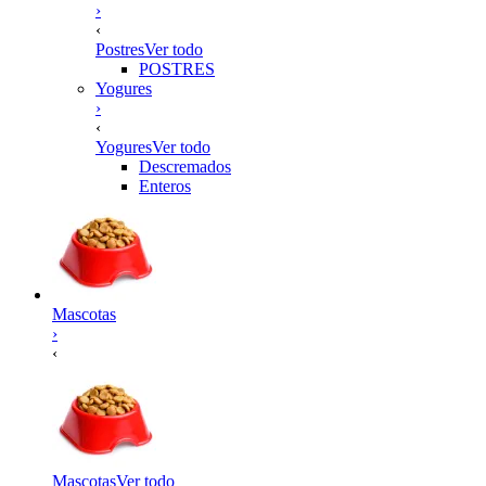
›
‹
Postres
Ver todo
POSTRES
Yogures
›
‹
Yogures
Ver todo
Descremados
Enteros
Mascotas
›
‹
Mascotas
Ver todo