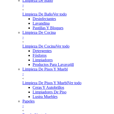
Limpieza De Baño
›
‹
Limpieza De Baño
Ver todo
Desinfectantes
Lavandina
Pastillas Y Bloques
Limpieza De Cocina
›
‹
Limpieza De Cocina
Ver todo
Detergentes
Fósforos
Limpiadores
Productos Para Lavavajill
Limpieza De Pisos Y Muebl
›
‹
Limpieza De Pisos Y Muebl
Ver todo
Ceras Y Autobrillos
Limpiadores De Piso
Lustra Muebles
Papeles
›
‹