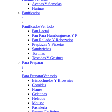
Avenas Y Semolas
Harinas
Panificados
›
‹
Panificados
Ver todo
Pan Lactal
Pan Para Hamburguesas Y P
Pan Rallado Y Rebozador
Prepizzas Y Pizzetas
Sandwiches
Tortillas
Tostadas Y Grisines
Para Preparar
›
‹
Para Preparar
Ver todo
Bizcochuelos Y Brownies
Comidas
Flanes
Gelatinas
Helados
Mousse
Pasteleria
Postres En Polvo