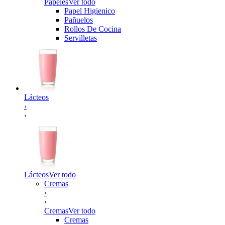
Papeles
Ver todo
Papel Higienico
Pañuelos
Rollos De Cocina
Servilletas
Lácteos
›
‹
Lácteos
Ver todo
Cremas
›
‹
Cremas
Ver todo
Cremas