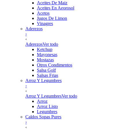
Aceites De Maiz
Aceites En Aeorosol
Acetos
Jugos De Limon
Vinagres
Aderezos
›
‹
Aderezos
Ver todo
Ketchup
Mayonesas
Mostazas
Otros Condimentos
Salsa Golf
Salsas Frias
Arroz Y Legumbres
›
‹
Arroz Y Legumbres
Ver todo
Arroz
Arroz Listo
Legumbres
Caldos Sopas Pures
›
‹