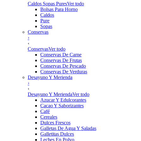
Caldos Sopas Pures
Ver todo
Bolsas Para Horno
Caldos
Pure
Sopas
Conservas
›
‹
Conservas
Ver todo
Conservas De Carne
Conservas De Frutas
Conservas De Pescado
Conservas De Verduras
Desayuno Y Merienda
›
‹
Desayuno Y Merienda
Ver todo
Azucar Y Edulcorantes
Cacao Y Saborizantes
Café
Cereales
Dulces Frescos
Galletas De Agua Y Saladas
Galletitas Dulces
Leches En Polvo