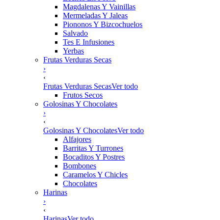
Magdalenas Y Vainillas
Mermeladas Y Jaleas
Piononos Y Bizcochuelos
Salvado
Tes E Infusiones
Yerbas
Frutas Verduras Secas
›
‹
Frutas Verduras Secas
Ver todo
Frutos Secos
Golosinas Y Chocolates
›
‹
Golosinas Y Chocolates
Ver todo
Alfajores
Barritas Y Turrones
Bocaditos Y Postres
Bombones
Caramelos Y Chicles
Chocolates
Harinas
›
‹
Harinas
Ver todo