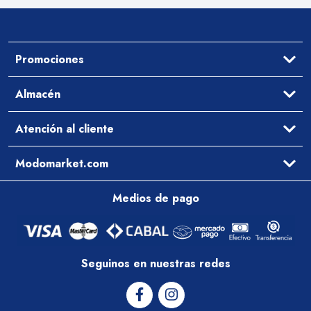
Promociones
Ofertas
Almacén
Aceites y Vinagres
Atención al cliente
Arroz y Legumbres
Desayuno y Merienda
Ayuda
Modomarket.com
Pastas Secas y Salsas
Cómo comprar
Preguntas Frecuentes
Qué comemos hoy
Medios de pago
Contacto
Arrepentimiento
Zona de cobertura
Política de entregas
Condiciones Comerciales
Seguinos en nuestras redes