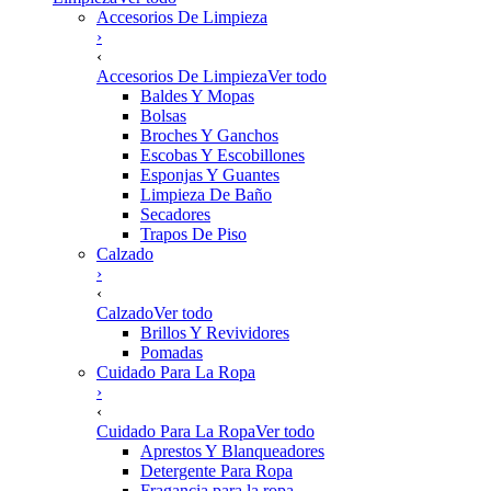
Accesorios De Limpieza
›
‹
Accesorios De Limpieza
Ver todo
Baldes Y Mopas
Bolsas
Broches Y Ganchos
Escobas Y Escobillones
Esponjas Y Guantes
Limpieza De Baño
Secadores
Trapos De Piso
Calzado
›
‹
Calzado
Ver todo
Brillos Y Revividores
Pomadas
Cuidado Para La Ropa
›
‹
Cuidado Para La Ropa
Ver todo
Aprestos Y Blanqueadores
Detergente Para Ropa
Fragancia para la ropa