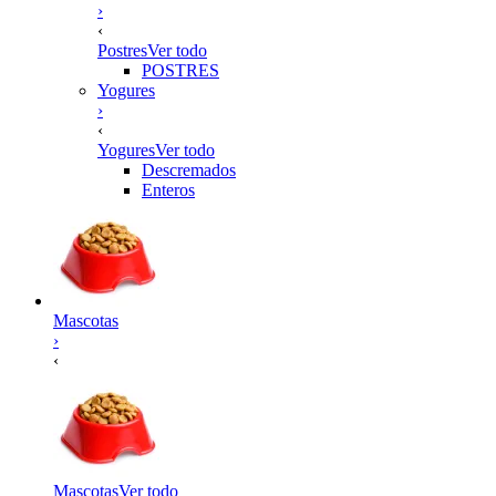
›
‹
Postres
Ver todo
POSTRES
Yogures
›
‹
Yogures
Ver todo
Descremados
Enteros
Mascotas
›
‹
Mascotas
Ver todo