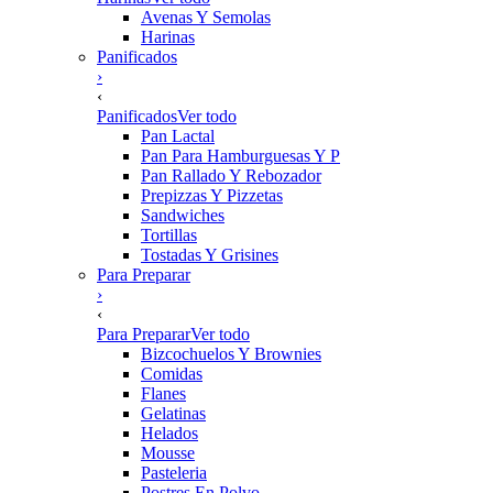
Avenas Y Semolas
Harinas
Panificados
›
‹
Panificados
Ver todo
Pan Lactal
Pan Para Hamburguesas Y P
Pan Rallado Y Rebozador
Prepizzas Y Pizzetas
Sandwiches
Tortillas
Tostadas Y Grisines
Para Preparar
›
‹
Para Preparar
Ver todo
Bizcochuelos Y Brownies
Comidas
Flanes
Gelatinas
Helados
Mousse
Pasteleria
Postres En Polvo