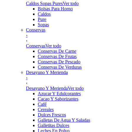
Caldos Sopas Pures
Ver todo
Bolsas Para Horno
Caldos
Pure
Sopas
Conservas
›
‹
Conservas
Ver todo
Conservas De Carne
Conservas De Frutas
Conservas De Pescado
Conservas De Verduras
Desayuno Y Merienda
›
‹
Desayuno Y Merienda
Ver todo
Azucar Y Edulcorantes
Cacao Y Saborizantes
Café
Cereales
Dulces Frescos
Galletas De Agua Y Saladas
Galletitas Dulces
Leches En Polvo