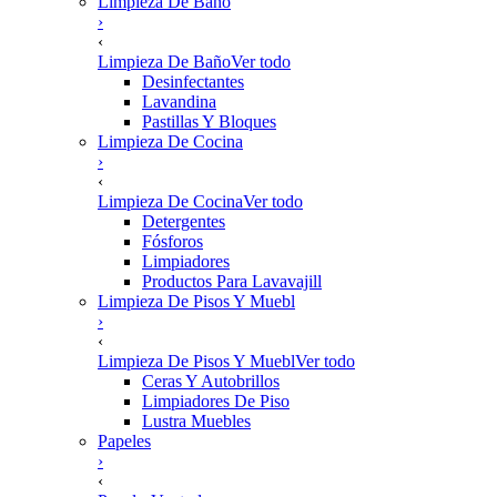
Limpieza De Baño
›
‹
Limpieza De Baño
Ver todo
Desinfectantes
Lavandina
Pastillas Y Bloques
Limpieza De Cocina
›
‹
Limpieza De Cocina
Ver todo
Detergentes
Fósforos
Limpiadores
Productos Para Lavavajill
Limpieza De Pisos Y Muebl
›
‹
Limpieza De Pisos Y Muebl
Ver todo
Ceras Y Autobrillos
Limpiadores De Piso
Lustra Muebles
Papeles
›
‹