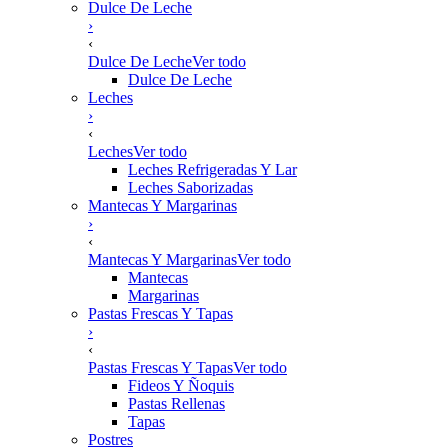
Dulce De Leche
›
‹
Dulce De Leche
Ver todo
Dulce De Leche
Leches
›
‹
Leches
Ver todo
Leches Refrigeradas Y Lar
Leches Saborizadas
Mantecas Y Margarinas
›
‹
Mantecas Y Margarinas
Ver todo
Mantecas
Margarinas
Pastas Frescas Y Tapas
›
‹
Pastas Frescas Y Tapas
Ver todo
Fideos Y Ñoquis
Pastas Rellenas
Tapas
Postres