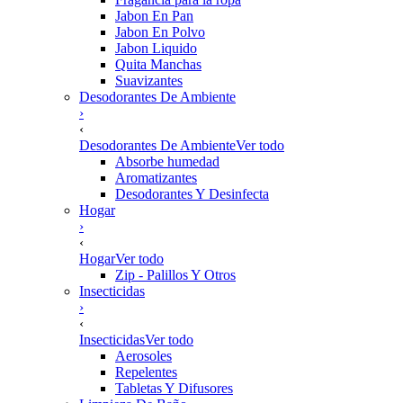
Jabon En Pan
Jabon En Polvo
Jabon Liquido
Quita Manchas
Suavizantes
Desodorantes De Ambiente
›
‹
Desodorantes De Ambiente
Ver todo
Absorbe humedad
Aromatizantes
Desodorantes Y Desinfecta
Hogar
›
‹
Hogar
Ver todo
Zip - Palillos Y Otros
Insecticidas
›
‹
Insecticidas
Ver todo
Aerosoles
Repelentes
Tabletas Y Difusores