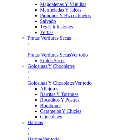
Magdalenas Y Vainillas
Mermeladas Y Jaleas
Piononos Y Bizcochuelos
Salvado
Tes E Infusiones
Yerbas
Frutas Verduras Secas
›
‹
Frutas Verduras Secas
Ver todo
Frutos Secos
Golosinas Y Chocolates
›
‹
Golosinas Y Chocolates
Ver todo
Alfajores
Barritas Y Turrones
Bocaditos Y Postres
Bombones
Caramelos Y Chicles
Chocolates
Harinas
›
‹
Harinas
Ver todo