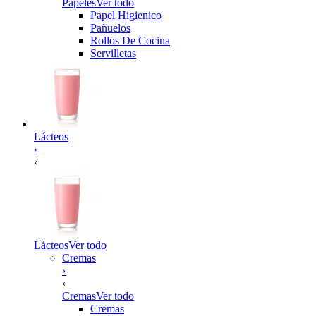
Papeles
Ver todo
Papel Higienico
Pañuelos
Rollos De Cocina
Servilletas
Lácteos
›
‹
Lácteos
Ver todo
Cremas
›
‹
Cremas
Ver todo
Cremas