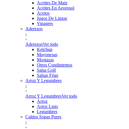
Aceites De Maiz
Aceites En Aeorosol
Acetos
Jugos De Limon
Vinagres
Aderezos
›
‹
Aderezos
Ver todo
Ketchup
Mayonesas
Mostazas
Otros Condimentos
Salsa Golf
Salsas Frias
Arroz Y Legumbres
›
‹
Arroz Y Legumbres
Ver todo
Arroz
Arroz Listo
Legumbres
Caldos Sopas Pures
›
‹