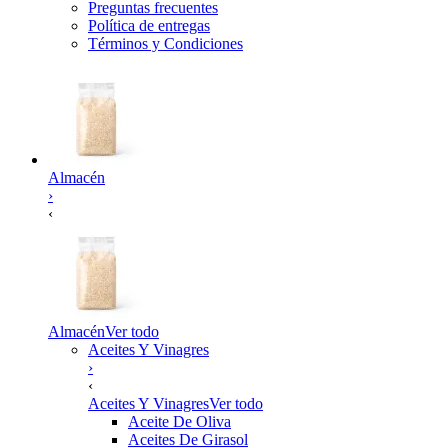
Preguntas frecuentes
Política de entregas
Términos y Condiciones
Almacén
›
‹
Almacén
Ver todo
Aceites Y Vinagres
›
‹
Aceites Y Vinagres
Ver todo
Aceite De Oliva
Aceites De Girasol