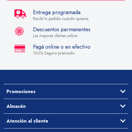
Entrega programada
Recibí tu pedido cuando quieras
Descuentos permanentes
Las mejores ofertas online
Pagá online o en efectivo
100% Seguro premiado
Promociones
Ofertas
Almacén
Aceites y Vinagres
Atención al cliente
Arroz y Legumbres
Desayuno y Merienda
Ayuda