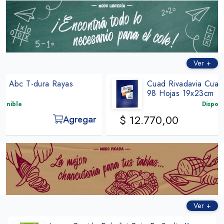
Ver +
Cuad Rivadavia Cuadros 1x1cm Azul
98 Hojas 19x23cm
Disponible
$ 12.770,00
Agregar
ㅤㅤㅤㅤ
Ver +