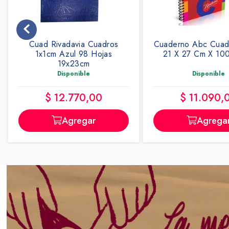
Cuaderno Abc Cuadro Espiral
Cuaderno Americ
21 X 27 Cm X 100 Hojas
T/flexible X 48 Ho
Disponible
Disponible
$ 11.090,00
$ 1130,0
Agregar
Agrega