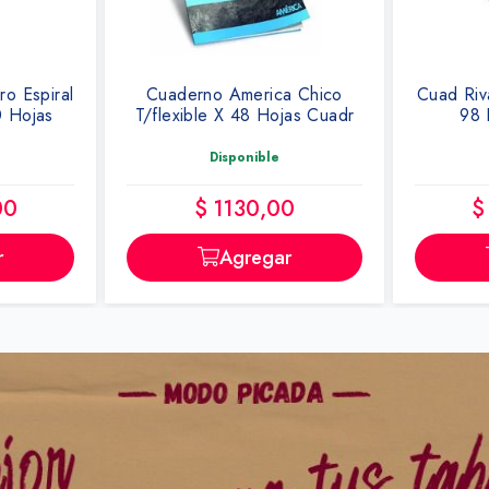
a Chico
Cuad Rivadavia A Rayas Rojo
Resal
jas Cuadr
98 Hojas 19x23cm
Amar
Disponible
0
$ 12.770,00
r
Agregar