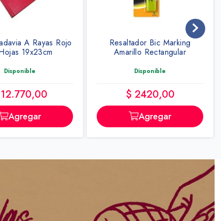
tador Bic Marking
Resaltador Bic Marking Verde
illo Rectangular
Circ X Unidad
Disponible
Disponible
$ 2420,00
$ 2590,00
Agregar
Agregar