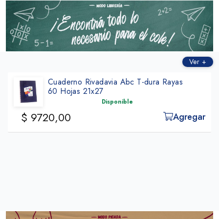
Ver +
ayas
Cuad Rivadavia Cuadros 1x1cm Azul
98 Hojas 19x23cm
Disponible
$ 12.770,00
Agregar
A