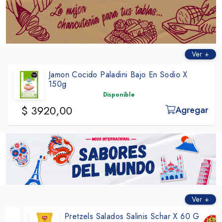
ㅤㅤㅤㅤ
Ver +
Jamon Cocido Paladini Bajo En Sodio X
150g
Disponible
$ 3920,00
Agregar
Ver +
Pretzels Salados Salinis Schar X 60 G