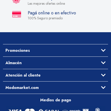
Las mejores ofertas online
Pagá online o en efectivo
100% Seguro premiado
Promociones
Ofertas
Almacén
Aceites y Vinagres
Atención al cliente
Arroz y Legumbres
Desayuno y Merienda
Ayuda
Modomarket.com
Pastas Secas y Salsas
Cómo comprar
Preguntas Frecuentes
Qué comemos hoy
Medios de pago
Contacto
Arrepentimiento
Zona de cobertura