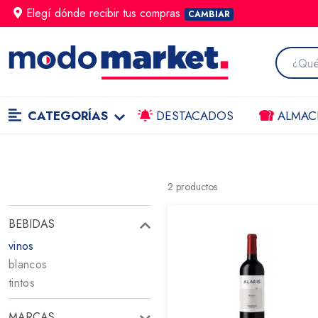
Elegí dónde
recibir
tus compras
CAMBIAR
CATEGORÍAS
DESTACADOS
ALMAC
2
productos
BEBIDAS
vinos
blancos
tintos
MARCAS