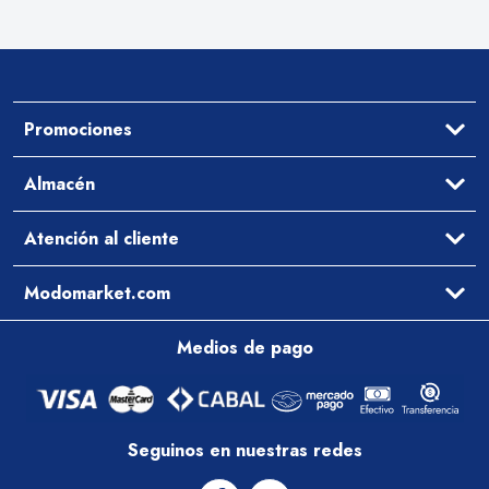
Promociones
Ofertas
Almacén
Aceites y Vinagres
Atención al cliente
Arroz y Legumbres
Desayuno y Merienda
Ayuda
Modomarket.com
Pastas Secas y Salsas
Cómo comprar
Preguntas Frecuentes
Qué comemos hoy
Medios de pago
Contacto
Arrepentimiento
Zona de cobertura
Política de entregas
Condiciones Comerciales
Seguinos en nuestras redes