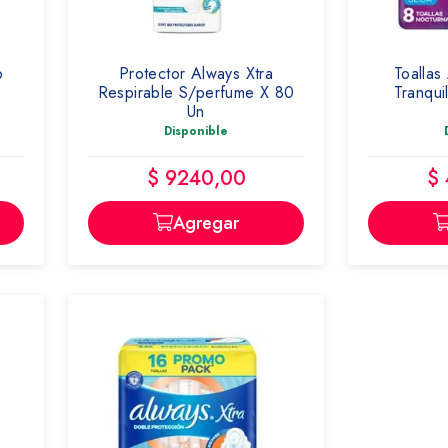
o
Protector Always Xtra
Toalla
Respirable S/perfume X 80
Tranqui
Un
Disponible
$ 9240,00
$
Agregar