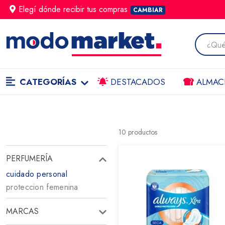
Elegí dónde
recibir
tus compras
CAMBIAR
CATEGORÍAS
DESTACADOS
ALMAC
10
productos
PERFUMERÍA
cuidado personal
proteccion femenina
MARCAS