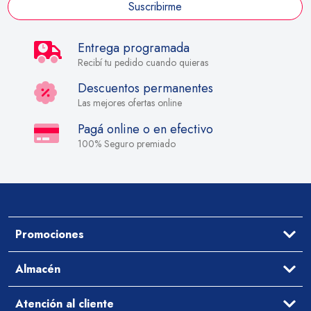
Suscribirme
Entrega programada
Recibí tu pedido cuando quieras
Descuentos permanentes
Las mejores ofertas online
Pagá online o en efectivo
100% Seguro premiado
Promociones
Ofertas
Almacén
Aceites y Vinagres
Atención al cliente
Arroz y Legumbres