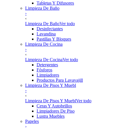
Tabletas Y Difusores
Limpieza De Baño
›
‹
Limpieza De Baño
Ver todo
Desinfectantes
Lavandina
Pastillas Y Bloques
Limpieza De Cocina
›
‹
Limpieza De Cocina
Ver todo
Detergentes
Fósforos
Limpiadores
Productos Para Lavavajill
Limpieza De Pisos Y Muebl
›
‹
Limpieza De Pisos Y Muebl
Ver todo
Ceras Y Autobrillos
Limpiadores De Piso
Lustra Muebles
Papeles
›