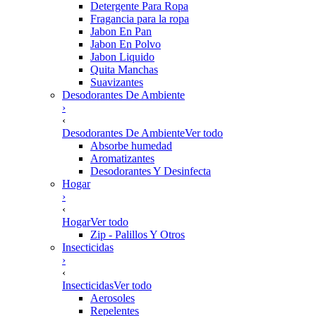
Detergente Para Ropa
Fragancia para la ropa
Jabon En Pan
Jabon En Polvo
Jabon Liquido
Quita Manchas
Suavizantes
Desodorantes De Ambiente
›
‹
Desodorantes De Ambiente
Ver todo
Absorbe humedad
Aromatizantes
Desodorantes Y Desinfecta
Hogar
›
‹
Hogar
Ver todo
Zip - Palillos Y Otros
Insecticidas
›
‹
Insecticidas
Ver todo
Aerosoles
Repelentes