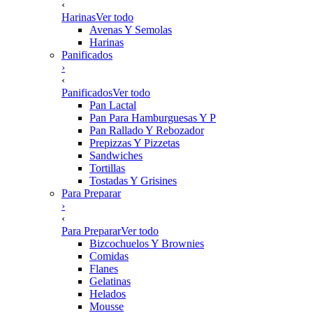
‹
Harinas
Ver todo
Avenas Y Semolas
Harinas
Panificados
›
‹
Panificados
Ver todo
Pan Lactal
Pan Para Hamburguesas Y P
Pan Rallado Y Rebozador
Prepizzas Y Pizzetas
Sandwiches
Tortillas
Tostadas Y Grisines
Para Preparar
›
‹
Para Preparar
Ver todo
Bizcochuelos Y Brownies
Comidas
Flanes
Gelatinas
Helados
Mousse