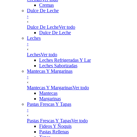
Cremas
Dulce De Leche
›
‹
Dulce De Leche
Ver todo
Dulce De Leche
Leches
›
‹
Leches
Ver todo
Leches Refrigeradas Y Lar
Leches Saborizadas
Mantecas Y Margarinas
›
‹
Mantecas Y Margarinas
Ver todo
Mantecas
Margarinas
Pastas Frescas Y Tapas
›
‹
Pastas Frescas Y Tapas
Ver todo
Fideos Y Ñoquis
Pastas Rellenas