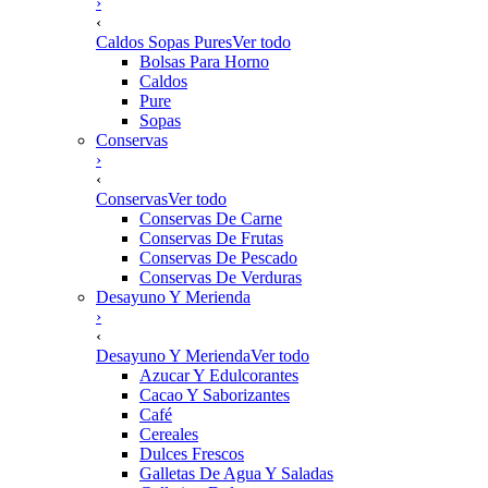
›
‹
Caldos Sopas Pures
Ver todo
Bolsas Para Horno
Caldos
Pure
Sopas
Conservas
›
‹
Conservas
Ver todo
Conservas De Carne
Conservas De Frutas
Conservas De Pescado
Conservas De Verduras
Desayuno Y Merienda
›
‹
Desayuno Y Merienda
Ver todo
Azucar Y Edulcorantes
Cacao Y Saborizantes
Café
Cereales
Dulces Frescos
Galletas De Agua Y Saladas