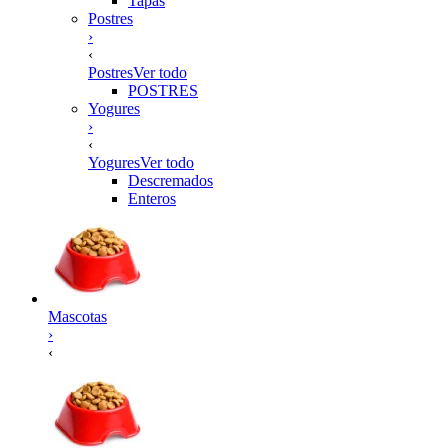
Tapas
Postres
›
‹
Postres
Ver todo
POSTRES
Yogures
›
‹
Yogures
Ver todo
Descremados
Enteros
Mascotas
›
‹