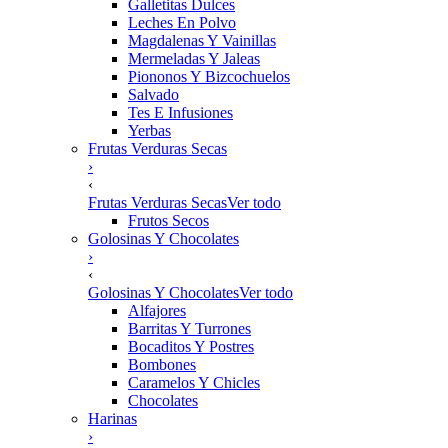
Galletitas Dulces
Leches En Polvo
Magdalenas Y Vainillas
Mermeladas Y Jaleas
Piononos Y Bizcochuelos
Salvado
Tes E Infusiones
Yerbas
Frutas Verduras Secas
›
‹
Frutas Verduras Secas
Ver todo
Frutos Secos
Golosinas Y Chocolates
›
‹
Golosinas Y Chocolates
Ver todo
Alfajores
Barritas Y Turrones
Bocaditos Y Postres
Bombones
Caramelos Y Chicles
Chocolates
Harinas
›