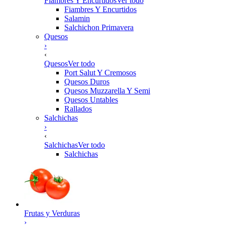
Fiambres Y Encurtidos
Ver todo
Fiambres Y Encurtidos
Salamin
Salchichon Primavera
Quesos
›
‹
Quesos
Ver todo
Port Salut Y Cremosos
Quesos Duros
Quesos Muzzarella Y Semi
Quesos Untables
Rallados
Salchichas
›
‹
Salchichas
Ver todo
Salchichas
Frutas y Verduras
›