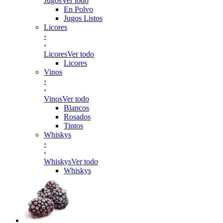
Jugos
Ver todo
En Polvo
Jugos Listos
Licores
›
‹
Licores
Ver todo
Licores
Vinos
›
‹
Vinos
Ver todo
Blancos
Rosados
Tintos
Whiskys
›
‹
Whiskys
Ver todo
Whiskys