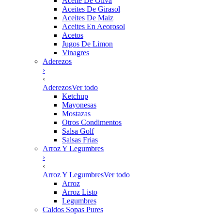
Aceite De Oliva
Aceites De Girasol
Aceites De Maiz
Aceites En Aeorosol
Acetos
Jugos De Limon
Vinagres
Aderezos
›
‹
Aderezos
Ver todo
Ketchup
Mayonesas
Mostazas
Otros Condimentos
Salsa Golf
Salsas Frias
Arroz Y Legumbres
›
‹
Arroz Y Legumbres
Ver todo
Arroz
Arroz Listo
Legumbres
Caldos Sopas Pures