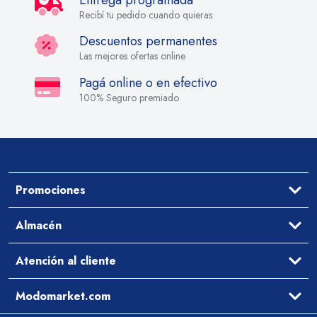
Entrega programada
Recibí tu pedido cuando quieras
Descuentos permanentes
Las mejores ofertas online
Pagá online o en efectivo
100% Seguro premiado
Promociones
Ofertas
Almacén
Aceites y Vinagres
Atención al cliente
Arroz y Legumbres
Desayuno y Merienda
Ayuda
Modomarket.com
Pastas Secas y Salsas
Cómo comprar