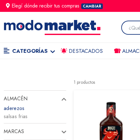
Elegí dónde
recibir
tus compras
CAMBIAR
CATEGORÍAS
DESTACADOS
ALMAC
1
productos
ALMACÉN
aderezos
salsas frias
MARCAS