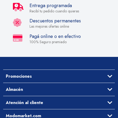
Entrega programada
Recibí tu pedido cuando quieras
Descuentos permanentes
Las mejores ofertas online
Pagá online o en efectivo
100% Seguro premiado
Promociones
Ofertas
Almacén
Aceites y Vinagres
Atención al cliente
Arroz y Legumbres
Desayuno y Merienda
Ayuda
Modomarket.com
Pastas Secas y Salsas