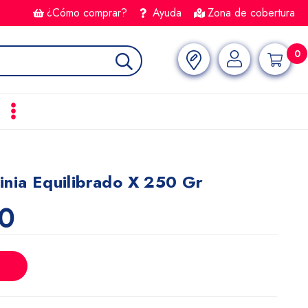
¿Cómo comprar?
Ayuda
Zona de cobertura
0
inia Equilibrado X 250 Gr
0