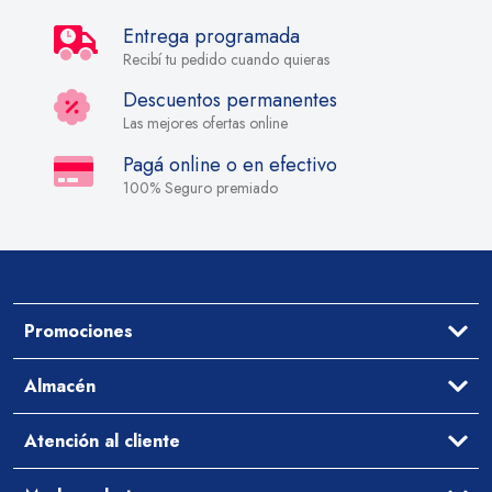
Entrega programada
Recibí tu pedido cuando quieras
Descuentos permanentes
Las mejores ofertas online
Pagá online o en efectivo
100% Seguro premiado
Promociones
Ofertas
Almacén
Aceites y Vinagres
Atención al cliente
Arroz y Legumbres
Desayuno y Merienda
Ayuda