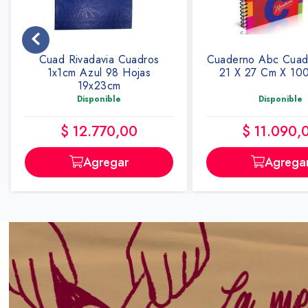
Cuaderno Abc Cuadro Espiral
Cuaderno Americ
21 X 27 Cm X 100 Hojas
T/flexible X 48 Ho
Disponible
Disponible
$ 11.090,00
$ 1130,0
Agregar
Agrega