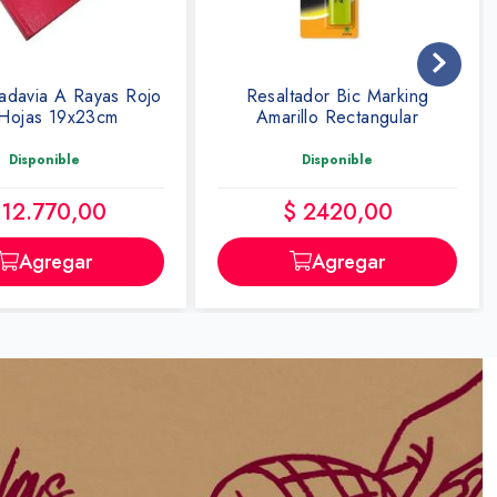
tador Bic Marking
Resaltador Bic Marking Verde
illo Rectangular
Circ X Unidad
Disponible
Disponible
$ 2420,00
$ 2590,00
Agregar
Agregar