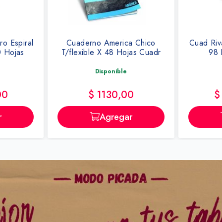
a Chico
Cuad Rivadavia A Rayas Rojo
Resal
jas Cuadr
98 Hojas 19x23cm
Amar
Disponible
0
$ 12.770,00
r
Agregar