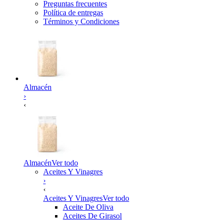
Preguntas frecuentes
Política de entregas
Términos y Condiciones
Almacén
›
‹
Almacén
Ver todo
Aceites Y Vinagres
›
‹
Aceites Y Vinagres
Ver todo
Aceite De Oliva
Aceites De Girasol