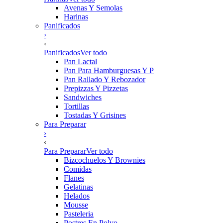
Avenas Y Semolas
Harinas
Panificados
›
‹
Panificados
Ver todo
Pan Lactal
Pan Para Hamburguesas Y P
Pan Rallado Y Rebozador
Prepizzas Y Pizzetas
Sandwiches
Tortillas
Tostadas Y Grisines
Para Preparar
›
‹
Para Preparar
Ver todo
Bizcochuelos Y Brownies
Comidas
Flanes
Gelatinas
Helados
Mousse
Pasteleria
Postres En Polvo