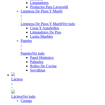
Limpiadores
Productos Para Lavavajill
Limpieza De Pisos Y Muebl
›
‹
Limpieza De Pisos Y Muebl
Ver todo
Ceras Y Autobrillos
Limpiadores De Piso
Lustra Muebles
Papeles
›
‹
Papeles
Ver todo
Papel Higienico
Pañuelos
Rollos De Cocina
Servilletas
Lácteos
›
‹
Lácteos
Ver todo
Cremas
›