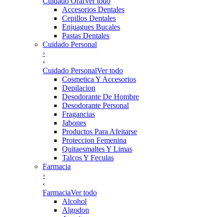
Cuidado Oral
Ver todo
Accesorios Dentales
Cepillos Dentales
Enjuagues Bucales
Pastas Dentales
Cuidado Personal
›
‹
Cuidado Personal
Ver todo
Cosmetica Y Accesorios
Depilacion
Desodorante De Hombre
Desodorante Personal
Fragancias
Jabones
Productos Para Afeitarse
Proteccion Femenina
Quitaesmaltes Y Limas
Talcos Y Feculas
Farmacia
›
‹
Farmacia
Ver todo
Alcohol
Algodon