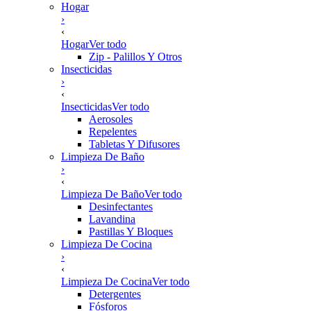
Hogar
›
‹
Hogar
Ver todo
Zip - Palillos Y Otros
Insecticidas
›
‹
Insecticidas
Ver todo
Aerosoles
Repelentes
Tabletas Y Difusores
Limpieza De Baño
›
‹
Limpieza De Baño
Ver todo
Desinfectantes
Lavandina
Pastillas Y Bloques
Limpieza De Cocina
›
‹
Limpieza De Cocina
Ver todo
Detergentes
Fósforos