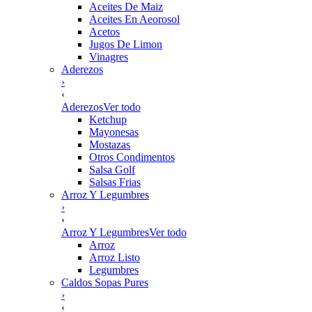
Aceites De Maiz
Aceites En Aeorosol
Acetos
Jugos De Limon
Vinagres
Aderezos
›
‹
Aderezos
Ver todo
Ketchup
Mayonesas
Mostazas
Otros Condimentos
Salsa Golf
Salsas Frias
Arroz Y Legumbres
›
‹
Arroz Y Legumbres
Ver todo
Arroz
Arroz Listo
Legumbres
Caldos Sopas Pures
›
‹