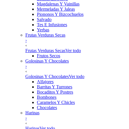
Magdalenas Y Vainillas
Mermeladas Y Jaleas
Piononos Y Bizcochuelos
Salvado
Tes E Infusiones
Yerbas
Frutas Verduras Secas
›
‹
Frutas Verduras Secas
Ver todo
Frutos Secos
Golosinas Y Chocolates
›
‹
Golosinas Y Chocolates
Ver todo
Alfajores
Barritas Y Turrones
Bocaditos Y Postres
Bombones
Caramelos Y Chicles
Chocolates
Harinas
›
‹
Harinas
Ver todo