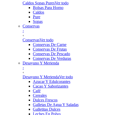
Caldos Sopas Pures
Ver todo
Bolsas Para Horno
Caldos
Pure
Sopas
Conservas
›
‹
Conservas
Ver todo
Conservas De Carne
Conservas De Frutas
Conservas De Pescado
Conservas De Verduras
Desayuno Y Merienda
›
‹
Desayuno Y Merienda
Ver todo
Azucar Y Edulcorantes
Cacao Y Saborizantes
Café
Cereales
Dulces Frescos
Galletas De Agua Y Saladas
Galletitas Dulces
Leches En Polvo