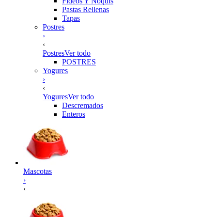
Fideos Y Ñoquis
Pastas Rellenas
Tapas
Postres
›
‹
Postres
Ver todo
POSTRES
Yogures
›
‹
Yogures
Ver todo
Descremados
Enteros
Mascotas
›
‹