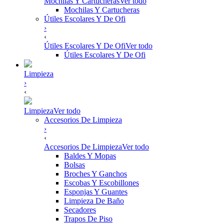
Mochilas Y Cartucheras
Ver todo
Mochilas Y Cartucheras
Útiles Escolares Y De Ofi
›
‹
Útiles Escolares Y De Ofi
Ver todo
Útiles Escolares Y De Ofi
Limpieza
›
‹
Limpieza
Ver todo
Accesorios De Limpieza
›
‹
Accesorios De Limpieza
Ver todo
Baldes Y Mopas
Bolsas
Broches Y Ganchos
Escobas Y Escobillones
Esponjas Y Guantes
Limpieza De Baño
Secadores
Trapos De Piso