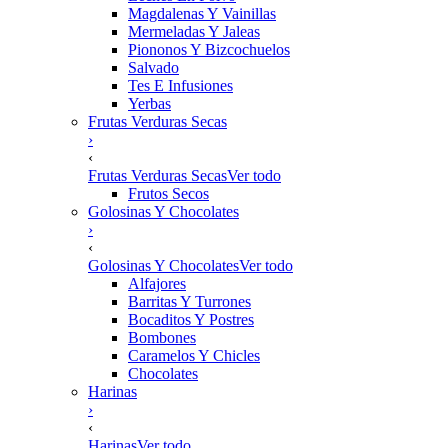
Magdalenas Y Vainillas
Mermeladas Y Jaleas
Piononos Y Bizcochuelos
Salvado
Tes E Infusiones
Yerbas
Frutas Verduras Secas
›
‹
Frutas Verduras Secas
Ver todo
Frutos Secos
Golosinas Y Chocolates
›
‹
Golosinas Y Chocolates
Ver todo
Alfajores
Barritas Y Turrones
Bocaditos Y Postres
Bombones
Caramelos Y Chicles
Chocolates
Harinas
›
‹
Harinas
Ver todo