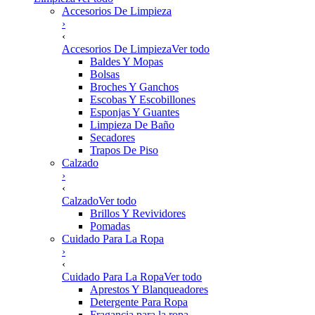
Accesorios De Limpieza
›
‹
Accesorios De Limpieza
Ver todo
Baldes Y Mopas
Bolsas
Broches Y Ganchos
Escobas Y Escobillones
Esponjas Y Guantes
Limpieza De Baño
Secadores
Trapos De Piso
Calzado
›
‹
Calzado
Ver todo
Brillos Y Revividores
Pomadas
Cuidado Para La Ropa
›
‹
Cuidado Para La Ropa
Ver todo
Aprestos Y Blanqueadores
Detergente Para Ropa
Fragancia para la ropa