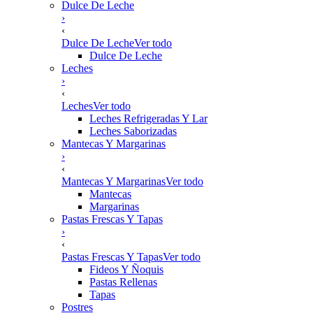
Dulce De Leche
›
‹
Dulce De Leche
Ver todo
Dulce De Leche
Leches
›
‹
Leches
Ver todo
Leches Refrigeradas Y Lar
Leches Saborizadas
Mantecas Y Margarinas
›
‹
Mantecas Y Margarinas
Ver todo
Mantecas
Margarinas
Pastas Frescas Y Tapas
›
‹
Pastas Frescas Y Tapas
Ver todo
Fideos Y Ñoquis
Pastas Rellenas
Tapas
Postres