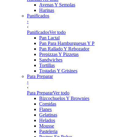
Avenas Y Semolas
Harinas
Panificados
›
‹
Panificados
Ver todo
Pan Lactal
Pan Para Hamburguesas Y P
Pan Rallado Y Rebozador
Prepizzas Y Pizzetas
Sandwiches
Tortillas
Tostadas Y Grisines
Para Preparar
›
‹
Para Preparar
Ver todo
Bizcochuelos Y Brownies
Comidas
Flanes
Gelatinas
Helados
Mousse
Pasteleria
Postres En Polvo