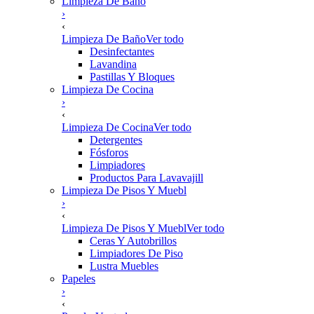
Limpieza De Baño
›
‹
Limpieza De Baño
Ver todo
Desinfectantes
Lavandina
Pastillas Y Bloques
Limpieza De Cocina
›
‹
Limpieza De Cocina
Ver todo
Detergentes
Fósforos
Limpiadores
Productos Para Lavavajill
Limpieza De Pisos Y Muebl
›
‹
Limpieza De Pisos Y Muebl
Ver todo
Ceras Y Autobrillos
Limpiadores De Piso
Lustra Muebles
Papeles
›
‹