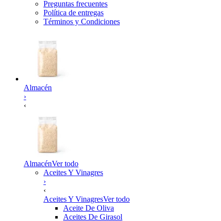
Preguntas frecuentes
Política de entregas
Términos y Condiciones
Almacén
›
‹
Almacén
Ver todo
Aceites Y Vinagres
›
‹
Aceites Y Vinagres
Ver todo
Aceite De Oliva
Aceites De Girasol