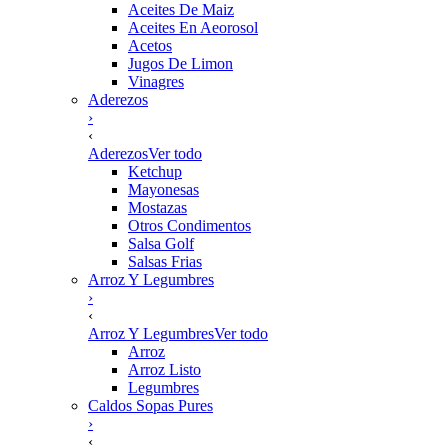
Aceites De Maiz
Aceites En Aeorosol
Acetos
Jugos De Limon
Vinagres
Aderezos
›
‹
Aderezos
Ver todo
Ketchup
Mayonesas
Mostazas
Otros Condimentos
Salsa Golf
Salsas Frias
Arroz Y Legumbres
›
‹
Arroz Y Legumbres
Ver todo
Arroz
Arroz Listo
Legumbres
Caldos Sopas Pures
›
‹