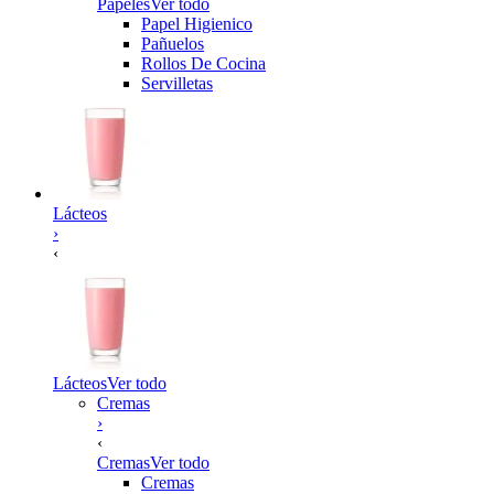
Papeles
Ver todo
Papel Higienico
Pañuelos
Rollos De Cocina
Servilletas
Lácteos
›
‹
Lácteos
Ver todo
Cremas
›
‹
Cremas
Ver todo
Cremas