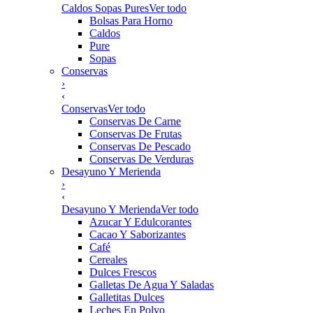
Caldos Sopas Pures
Ver todo
Bolsas Para Horno
Caldos
Pure
Sopas
Conservas
›
‹
Conservas
Ver todo
Conservas De Carne
Conservas De Frutas
Conservas De Pescado
Conservas De Verduras
Desayuno Y Merienda
›
‹
Desayuno Y Merienda
Ver todo
Azucar Y Edulcorantes
Cacao Y Saborizantes
Café
Cereales
Dulces Frescos
Galletas De Agua Y Saladas
Galletitas Dulces
Leches En Polvo