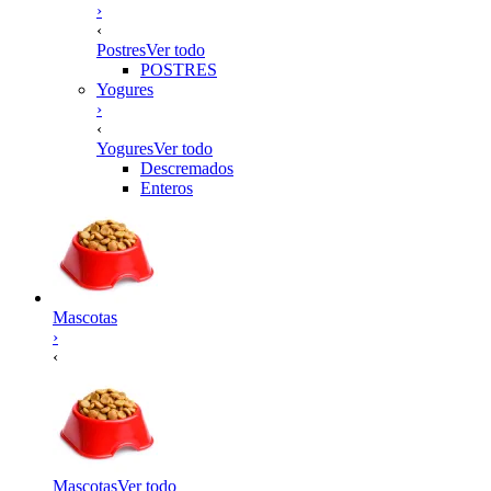
›
‹
Postres
Ver todo
POSTRES
Yogures
›
‹
Yogures
Ver todo
Descremados
Enteros
Mascotas
›
‹
Mascotas
Ver todo