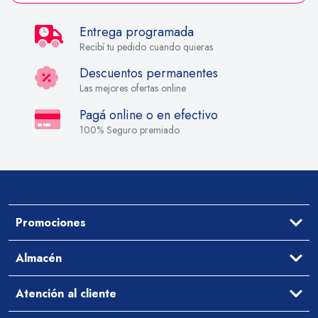
Entrega programada
Recibí tu pedido cuando quieras
Descuentos permanentes
Las mejores ofertas online
Pagá online o en efectivo
100% Seguro premiado
Promociones
Ofertas
Almacén
Aceites y Vinagres
Atención al cliente
Arroz y Legumbres
Desayuno y Merienda