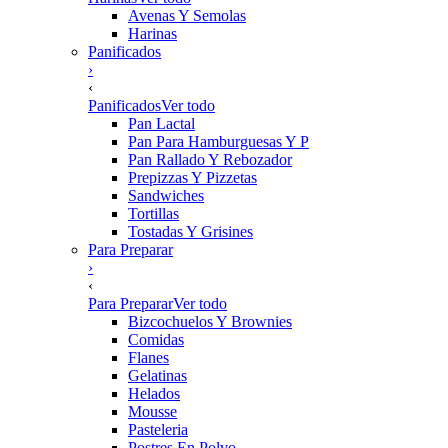
Avenas Y Semolas
Harinas
Panificados
›
‹
Panificados
Ver todo
Pan Lactal
Pan Para Hamburguesas Y P
Pan Rallado Y Rebozador
Prepizzas Y Pizzetas
Sandwiches
Tortillas
Tostadas Y Grisines
Para Preparar
›
‹
Para Preparar
Ver todo
Bizcochuelos Y Brownies
Comidas
Flanes
Gelatinas
Helados
Mousse
Pasteleria
Postres En Polvo