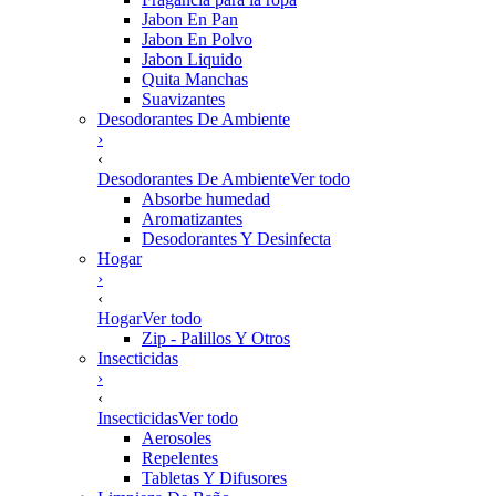
Jabon En Pan
Jabon En Polvo
Jabon Liquido
Quita Manchas
Suavizantes
Desodorantes De Ambiente
›
‹
Desodorantes De Ambiente
Ver todo
Absorbe humedad
Aromatizantes
Desodorantes Y Desinfecta
Hogar
›
‹
Hogar
Ver todo
Zip - Palillos Y Otros
Insecticidas
›
‹
Insecticidas
Ver todo
Aerosoles
Repelentes
Tabletas Y Difusores