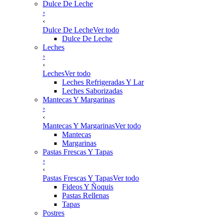
Dulce De Leche
›
‹
Dulce De Leche
Ver todo
Dulce De Leche
Leches
›
‹
Leches
Ver todo
Leches Refrigeradas Y Lar
Leches Saborizadas
Mantecas Y Margarinas
›
‹
Mantecas Y Margarinas
Ver todo
Mantecas
Margarinas
Pastas Frescas Y Tapas
›
‹
Pastas Frescas Y Tapas
Ver todo
Fideos Y Ñoquis
Pastas Rellenas
Tapas
Postres