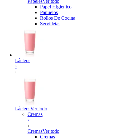
Papeles
Ver todo
Papel Higienico
Pañuelos
Rollos De Cocina
Servilletas
Lácteos
›
‹
Lácteos
Ver todo
Cremas
›
‹
Cremas
Ver todo
Cremas