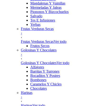
Magdalenas Y Vainillas
Mermeladas Y Jaleas
Piononos Y Bizcochuelos
Salvado
Tes E Infusiones
Yerbas
Frutas Verduras Secas
›
‹
Frutas Verduras Secas
Ver todo
Frutos Secos
Golosinas Y Chocolates
›
‹
Golosinas Y Chocolates
Ver todo
Alfajores
Barritas Y Turrones
Bocaditos Y Postres
Bombones
Caramelos Y Chicles
Chocolates
Harinas
›
‹
Harinas
Ver todo