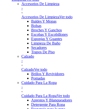
Accesorios De Limpieza
›
‹
Accesorios De Limpieza
Ver todo
Baldes Y Mopas
Bolsas
Broches Y Ganchos
Escobas Y Escobillones
Esponjas Y Guantes
Limpieza De Baño
Secadores
Trapos De Piso
Calzado
›
‹
Calzado
Ver todo
Brillos Y Revividores
Pomadas
Cuidado Para La Ropa
›
‹
Cuidado Para La Ropa
Ver todo
Aprestos Y Blanqueadores
Detergente Para Ropa
Fragancia para la ropa