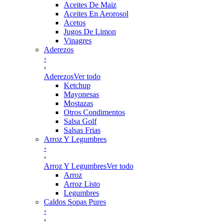
Aceites De Maiz
Aceites En Aeorosol
Acetos
Jugos De Limon
Vinagres
Aderezos
›
‹
Aderezos
Ver todo
Ketchup
Mayonesas
Mostazas
Otros Condimentos
Salsa Golf
Salsas Frias
Arroz Y Legumbres
›
‹
Arroz Y Legumbres
Ver todo
Arroz
Arroz Listo
Legumbres
Caldos Sopas Pures
›
‹