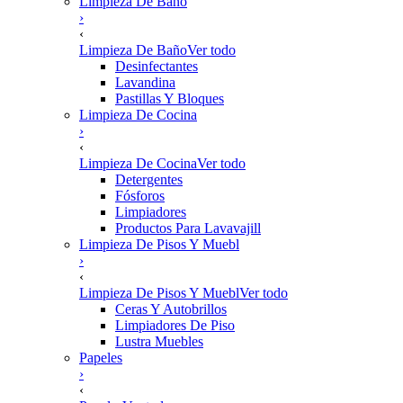
Limpieza De Baño
›
‹
Limpieza De Baño
Ver todo
Desinfectantes
Lavandina
Pastillas Y Bloques
Limpieza De Cocina
›
‹
Limpieza De Cocina
Ver todo
Detergentes
Fósforos
Limpiadores
Productos Para Lavavajill
Limpieza De Pisos Y Muebl
›
‹
Limpieza De Pisos Y Muebl
Ver todo
Ceras Y Autobrillos
Limpiadores De Piso
Lustra Muebles
Papeles
›
‹