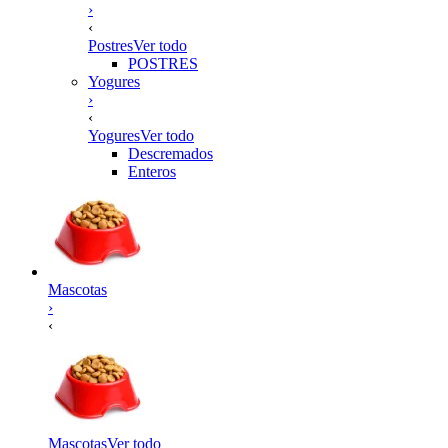
›
‹
Postres
Ver todo
POSTRES
Yogures
›
‹
Yogures
Ver todo
Descremados
Enteros
Mascotas
›
‹
Mascotas
Ver todo