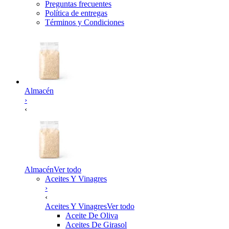
Preguntas frecuentes
Política de entregas
Términos y Condiciones
Almacén
›
‹
Almacén
Ver todo
Aceites Y Vinagres
›
‹
Aceites Y Vinagres
Ver todo
Aceite De Oliva
Aceites De Girasol