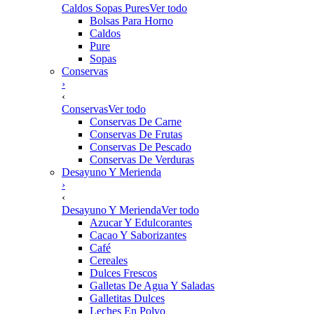
Caldos Sopas Pures
Ver todo
Bolsas Para Horno
Caldos
Pure
Sopas
Conservas
›
‹
Conservas
Ver todo
Conservas De Carne
Conservas De Frutas
Conservas De Pescado
Conservas De Verduras
Desayuno Y Merienda
›
‹
Desayuno Y Merienda
Ver todo
Azucar Y Edulcorantes
Cacao Y Saborizantes
Café
Cereales
Dulces Frescos
Galletas De Agua Y Saladas
Galletitas Dulces
Leches En Polvo