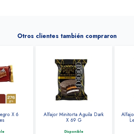
Otros clientes también compraron
ro X 6
Alfajor Minitorta Aguila Dark
Alfajor 
X 69 G
Lech
Disponible