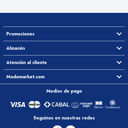
Promociones
Ofertas
Almacén
Aceites y Vinagres
Atención al cliente
Arroz y Legumbres
Desayuno y Merienda
Ayuda
Modomarket.com
Pastas Secas y Salsas
Cómo comprar
Preguntas Frecuentes
Qué comemos hoy
Medios de pago
Contacto
Arrepentimiento
Zona de cobertura
Política de entregas
Condiciones Comerciales
Seguinos en nuestras redes