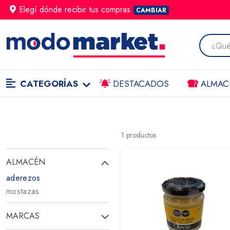
Elegí dónde
recibir
tus compras
CAMBIAR
CATEGORÍAS
DESTACADOS
ALMAC
1
productos
ALMACÉN
aderezos
mostazas
MARCAS