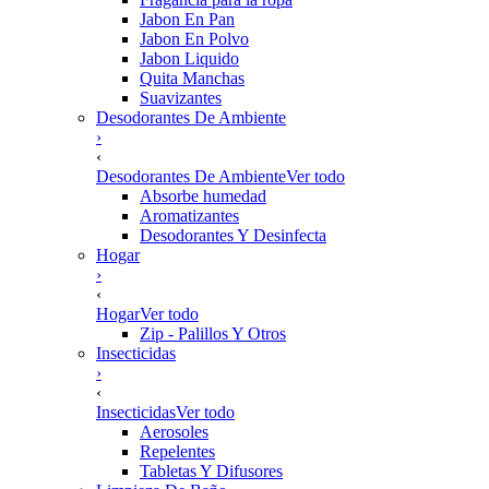
Jabon En Pan
Jabon En Polvo
Jabon Liquido
Quita Manchas
Suavizantes
Desodorantes De Ambiente
›
‹
Desodorantes De Ambiente
Ver todo
Absorbe humedad
Aromatizantes
Desodorantes Y Desinfecta
Hogar
›
‹
Hogar
Ver todo
Zip - Palillos Y Otros
Insecticidas
›
‹
Insecticidas
Ver todo
Aerosoles
Repelentes
Tabletas Y Difusores