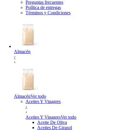
Preguntas frecuentes
Política de entregas
Términos y Condiciones
Almacén
›
‹
Almacén
Ver todo
Aceites Y Vinagres
›
‹
Aceites Y Vinagres
Ver todo
Aceite De Oliva
Aceites De Girasol