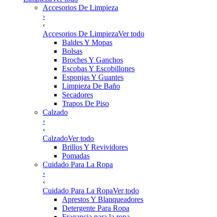
Accesorios De Limpieza
›
‹
Accesorios De Limpieza
Ver todo
Baldes Y Mopas
Bolsas
Broches Y Ganchos
Escobas Y Escobillones
Esponjas Y Guantes
Limpieza De Baño
Secadores
Trapos De Piso
Calzado
›
‹
Calzado
Ver todo
Brillos Y Revividores
Pomadas
Cuidado Para La Ropa
›
‹
Cuidado Para La Ropa
Ver todo
Aprestos Y Blanqueadores
Detergente Para Ropa
Fragancia para la ropa