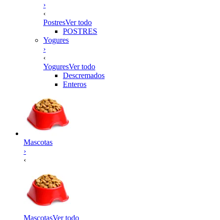
›
‹
Postres
Ver todo
POSTRES
Yogures
›
‹
Yogures
Ver todo
Descremados
Enteros
Mascotas
›
‹
Mascotas
Ver todo