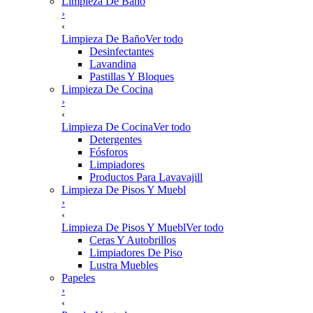
Limpieza De Baño
›
‹
Limpieza De Baño
Ver todo
Desinfectantes
Lavandina
Pastillas Y Bloques
Limpieza De Cocina
›
‹
Limpieza De Cocina
Ver todo
Detergentes
Fósforos
Limpiadores
Productos Para Lavavajill
Limpieza De Pisos Y Muebl
›
‹
Limpieza De Pisos Y Muebl
Ver todo
Ceras Y Autobrillos
Limpiadores De Piso
Lustra Muebles
Papeles
›
‹