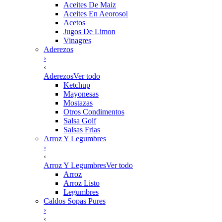
Aceites De Maiz
Aceites En Aeorosol
Acetos
Jugos De Limon
Vinagres
Aderezos
›
‹
Aderezos
Ver todo
Ketchup
Mayonesas
Mostazas
Otros Condimentos
Salsa Golf
Salsas Frias
Arroz Y Legumbres
›
‹
Arroz Y Legumbres
Ver todo
Arroz
Arroz Listo
Legumbres
Caldos Sopas Pures
›
‹