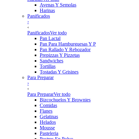
Avenas Y Semolas
Harinas
Panificados
›
‹
Panificados
Ver todo
Pan Lactal
Pan Para Hamburguesas Y P
Pan Rallado Y Rebozador
Prepizzas Y Pizzetas
Sandwiches
Tortillas
Tostadas Y Grisines
Para Preparar
›
‹
Para Preparar
Ver todo
Bizcochuelos Y Brownies
Comidas
Flanes
Gelatinas
Helados
Mousse
Pasteleria
Postres En Polvo