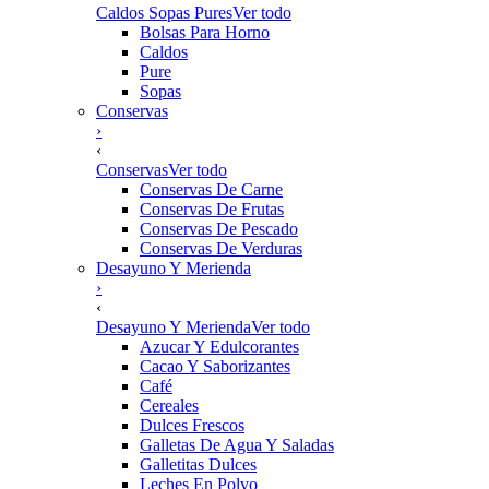
Caldos Sopas Pures
Ver todo
Bolsas Para Horno
Caldos
Pure
Sopas
Conservas
›
‹
Conservas
Ver todo
Conservas De Carne
Conservas De Frutas
Conservas De Pescado
Conservas De Verduras
Desayuno Y Merienda
›
‹
Desayuno Y Merienda
Ver todo
Azucar Y Edulcorantes
Cacao Y Saborizantes
Café
Cereales
Dulces Frescos
Galletas De Agua Y Saladas
Galletitas Dulces
Leches En Polvo