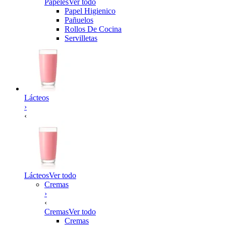
Papeles
Ver todo
Papel Higienico
Pañuelos
Rollos De Cocina
Servilletas
Lácteos
›
‹
Lácteos
Ver todo
Cremas
›
‹
Cremas
Ver todo
Cremas