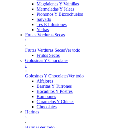
Magdalenas Y Vainillas
Mermeladas Y Jaleas
Piononos Y Bizcochuelos
Salvado
Tes E Infusiones
Yerbas
Frutas Verduras Secas
›
‹
Frutas Verduras Secas
Ver todo
Frutos Secos
Golosinas Y Chocolates
›
‹
Golosinas Y Chocolates
Ver todo
Alfajores
Barritas Y Turrones
Bocaditos Y Postres
Bombones
Caramelos Y Chicles
Chocolates
Harinas
›
‹
Harinas
Ver todo