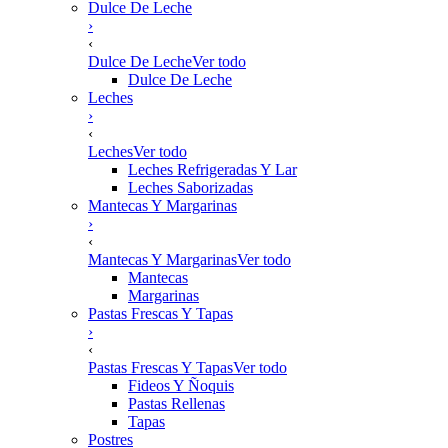
Dulce De Leche
›
‹
Dulce De Leche
Ver todo
Dulce De Leche
Leches
›
‹
Leches
Ver todo
Leches Refrigeradas Y Lar
Leches Saborizadas
Mantecas Y Margarinas
›
‹
Mantecas Y Margarinas
Ver todo
Mantecas
Margarinas
Pastas Frescas Y Tapas
›
‹
Pastas Frescas Y Tapas
Ver todo
Fideos Y Ñoquis
Pastas Rellenas
Tapas
Postres