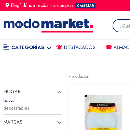
Elegí dónde
recibir
tus compras
CAMBIAR
CATEGORÍAS
DESTACADOS
ALMAC
7
productos
HOGAR
bazar
descartables
MARCAS