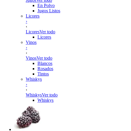
Jugos
Ver todo
En Polvo
Jugos Listos
Licores
›
‹
Licores
Ver todo
Licores
Vinos
›
‹
Vinos
Ver todo
Blancos
Rosados
Tintos
Whiskys
›
‹
Whiskys
Ver todo
Whiskys