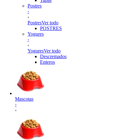
Tapas
Postres
›
‹
Postres
Ver todo
POSTRES
Yogures
›
‹
Yogures
Ver todo
Descremados
Enteros
Mascotas
›
‹