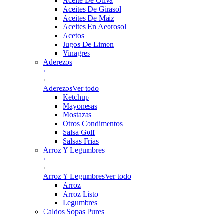
Aceite De Oliva
Aceites De Girasol
Aceites De Maiz
Aceites En Aeorosol
Acetos
Jugos De Limon
Vinagres
Aderezos
›
‹
Aderezos
Ver todo
Ketchup
Mayonesas
Mostazas
Otros Condimentos
Salsa Golf
Salsas Frias
Arroz Y Legumbres
›
‹
Arroz Y Legumbres
Ver todo
Arroz
Arroz Listo
Legumbres
Caldos Sopas Pures