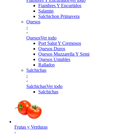
Fiambres Y Encurtidos
Ver todo
Fiambres Y Encurtidos
Salamin
Salchichon Primavera
Quesos
›
‹
Quesos
Ver todo
Port Salut Y Cremosos
Quesos Duros
Quesos Muzzarella Y Semi
Quesos Untables
Rallados
Salchichas
›
‹
Salchichas
Ver todo
Salchichas
Frutas y Verduras
›