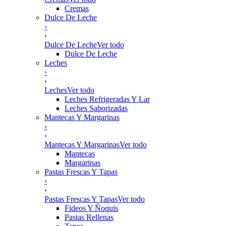
Cremas
Dulce De Leche
›
‹
Dulce De Leche
Ver todo
Dulce De Leche
Leches
›
‹
Leches
Ver todo
Leches Refrigeradas Y Lar
Leches Saborizadas
Mantecas Y Margarinas
›
‹
Mantecas Y Margarinas
Ver todo
Mantecas
Margarinas
Pastas Frescas Y Tapas
›
‹
Pastas Frescas Y Tapas
Ver todo
Fideos Y Ñoquis
Pastas Rellenas