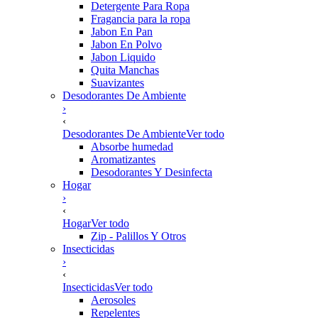
Detergente Para Ropa
Fragancia para la ropa
Jabon En Pan
Jabon En Polvo
Jabon Liquido
Quita Manchas
Suavizantes
Desodorantes De Ambiente
›
‹
Desodorantes De Ambiente
Ver todo
Absorbe humedad
Aromatizantes
Desodorantes Y Desinfecta
Hogar
›
‹
Hogar
Ver todo
Zip - Palillos Y Otros
Insecticidas
›
‹
Insecticidas
Ver todo
Aerosoles
Repelentes