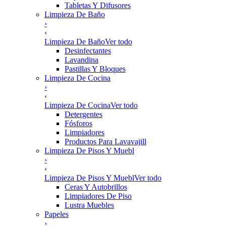
Tabletas Y Difusores
Limpieza De Baño
›
‹
Limpieza De Baño
Ver todo
Desinfectantes
Lavandina
Pastillas Y Bloques
Limpieza De Cocina
›
‹
Limpieza De Cocina
Ver todo
Detergentes
Fósforos
Limpiadores
Productos Para Lavavajill
Limpieza De Pisos Y Muebl
›
‹
Limpieza De Pisos Y Muebl
Ver todo
Ceras Y Autobrillos
Limpiadores De Piso
Lustra Muebles
Papeles
›