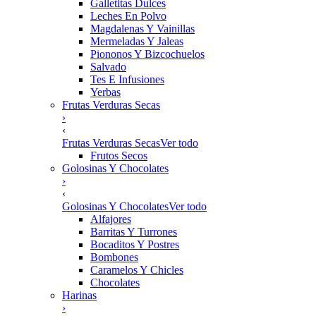
Galletitas Dulces
Leches En Polvo
Magdalenas Y Vainillas
Mermeladas Y Jaleas
Piononos Y Bizcochuelos
Salvado
Tes E Infusiones
Yerbas
Frutas Verduras Secas
›
‹
Frutas Verduras Secas
Ver todo
Frutos Secos
Golosinas Y Chocolates
›
‹
Golosinas Y Chocolates
Ver todo
Alfajores
Barritas Y Turrones
Bocaditos Y Postres
Bombones
Caramelos Y Chicles
Chocolates
Harinas
›