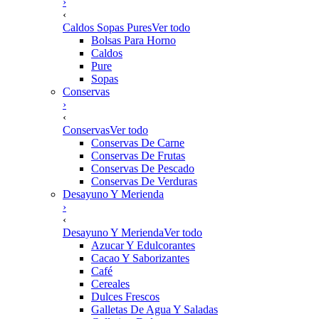
›
‹
Caldos Sopas Pures
Ver todo
Bolsas Para Horno
Caldos
Pure
Sopas
Conservas
›
‹
Conservas
Ver todo
Conservas De Carne
Conservas De Frutas
Conservas De Pescado
Conservas De Verduras
Desayuno Y Merienda
›
‹
Desayuno Y Merienda
Ver todo
Azucar Y Edulcorantes
Cacao Y Saborizantes
Café
Cereales
Dulces Frescos
Galletas De Agua Y Saladas