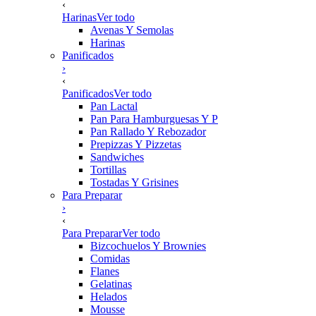
‹
Harinas
Ver todo
Avenas Y Semolas
Harinas
Panificados
›
‹
Panificados
Ver todo
Pan Lactal
Pan Para Hamburguesas Y P
Pan Rallado Y Rebozador
Prepizzas Y Pizzetas
Sandwiches
Tortillas
Tostadas Y Grisines
Para Preparar
›
‹
Para Preparar
Ver todo
Bizcochuelos Y Brownies
Comidas
Flanes
Gelatinas
Helados
Mousse