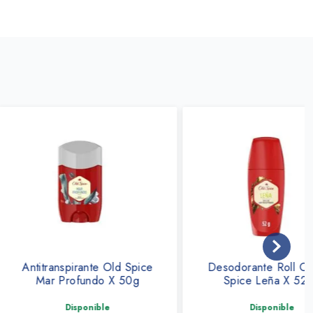
nspirante Old Spice
Desodorante Roll On Old
Profundo X 50g
Spice Leña X 52 G
Disponible
Disponible