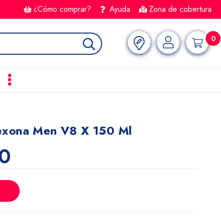
¿Cómo comprar?
Ayuda
Zona de cobertura
0
xona Men V8 X 150 Ml
0