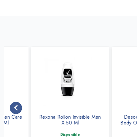
Rexona Rollon Invisible Men
Desodorante Rex
X 50 Ml
Body Ocean Rush 
Disponible
Disponible