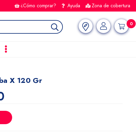
¿Cómo comprar?
Ayuda
Zona de cobertura
0
lba X 120 Gr
0