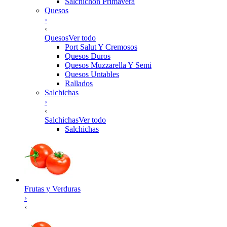
Salchichon Primavera
Quesos
›
‹
Quesos
Ver todo
Port Salut Y Cremosos
Quesos Duros
Quesos Muzzarella Y Semi
Quesos Untables
Rallados
Salchichas
›
‹
Salchichas
Ver todo
Salchichas
Frutas y Verduras
›
‹