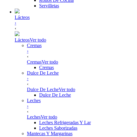
Rollos De Cocina
Servilletas
Lácteos
›
‹
Lácteos
Ver todo
Cremas
›
‹
Cremas
Ver todo
Cremas
Dulce De Leche
›
‹
Dulce De Leche
Ver todo
Dulce De Leche
Leches
›
‹
Leches
Ver todo
Leches Refrigeradas Y Lar
Leches Saborizadas
Mantecas Y Margarinas