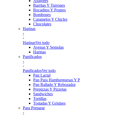
Alfajores
Barritas Y Turrones
Bocaditos Y Postres
Bombones
Caramelos Y Chicles
Chocolates
Harinas
›
‹
Harinas
Ver todo
Avenas Y Semolas
Harinas
Panificados
›
‹
Panificados
Ver todo
Pan Lactal
Pan Para Hamburguesas Y P
Pan Rallado Y Rebozador
Prepizzas Y Pizzetas
Sandwiches
Tortillas
Tostadas Y Grisines
Para Preparar
›