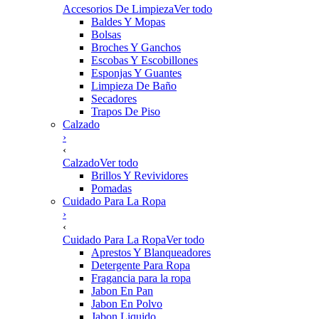
Accesorios De Limpieza
Ver todo
Baldes Y Mopas
Bolsas
Broches Y Ganchos
Escobas Y Escobillones
Esponjas Y Guantes
Limpieza De Baño
Secadores
Trapos De Piso
Calzado
›
‹
Calzado
Ver todo
Brillos Y Revividores
Pomadas
Cuidado Para La Ropa
›
‹
Cuidado Para La Ropa
Ver todo
Aprestos Y Blanqueadores
Detergente Para Ropa
Fragancia para la ropa
Jabon En Pan
Jabon En Polvo
Jabon Liquido