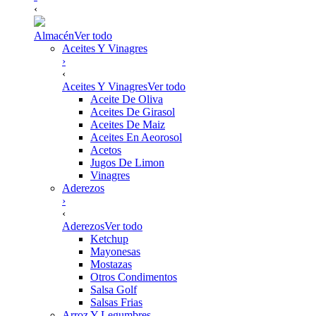
‹
Almacén
Ver todo
Aceites Y Vinagres
›
‹
Aceites Y Vinagres
Ver todo
Aceite De Oliva
Aceites De Girasol
Aceites De Maiz
Aceites En Aeorosol
Acetos
Jugos De Limon
Vinagres
Aderezos
›
‹
Aderezos
Ver todo
Ketchup
Mayonesas
Mostazas
Otros Condimentos
Salsa Golf
Salsas Frias
Arroz Y Legumbres