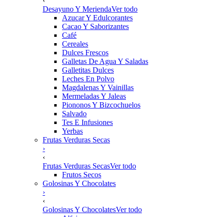
‹
Desayuno Y Merienda
Ver todo
Azucar Y Edulcorantes
Cacao Y Saborizantes
Café
Cereales
Dulces Frescos
Galletas De Agua Y Saladas
Galletitas Dulces
Leches En Polvo
Magdalenas Y Vainillas
Mermeladas Y Jaleas
Piononos Y Bizcochuelos
Salvado
Tes E Infusiones
Yerbas
Frutas Verduras Secas
›
‹
Frutas Verduras Secas
Ver todo
Frutos Secos
Golosinas Y Chocolates
›
‹
Golosinas Y Chocolates
Ver todo