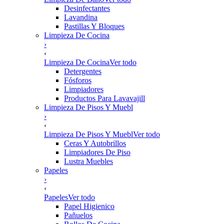
Desinfectantes
Lavandina
Pastillas Y Bloques
Limpieza De Cocina
›
‹
Limpieza De Cocina
Ver todo
Detergentes
Fósforos
Limpiadores
Productos Para Lavavajill
Limpieza De Pisos Y Muebl
›
‹
Limpieza De Pisos Y Muebl
Ver todo
Ceras Y Autobrillos
Limpiadores De Piso
Lustra Muebles
Papeles
›
‹
Papeles
Ver todo
Papel Higienico
Pañuelos