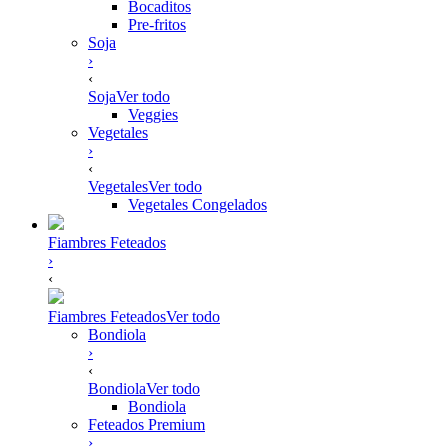
Bocaditos
Pre-fritos
Soja
›
‹
Soja
Ver todo
Veggies
Vegetales
›
‹
Vegetales
Ver todo
Vegetales Congelados
Fiambres Feteados
›
‹
Fiambres Feteados
Ver todo
Bondiola
›
‹
Bondiola
Ver todo
Bondiola
Feteados Premium
›