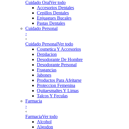
Cuidado Oral
Ver todo
Accesorios Dentales
Cepillos Dentales
Enjuagues Bucales
Pastas Dentales
Cuidado Personal
›
‹
Cuidado Personal
Ver todo
Cosmetica Y Accesorios
Depilacion
Desodorante De Hombre
Desodorante Personal
Fragancias
Jabones
Productos Para Afeitarse
Proteccion Femenina
Quitaesmaltes Y Limas
Talcos Y Feculas
Farmacia
›
‹
Farmacia
Ver todo
Alcohol
Algodon