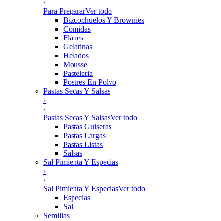
‹
Para Preparar
Ver todo
Bizcochuelos Y Brownies
Comidas
Flanes
Gelatinas
Helados
Mousse
Pasteleria
Postres En Polvo
Pastas Secas Y Salsas
›
‹
Pastas Secas Y Salsas
Ver todo
Pastas Guiseras
Pastas Largas
Pastas Listas
Salsas
Sal Pimienta Y Especias
›
‹
Sal Pimienta Y Especias
Ver todo
Especias
Sal
Semillas