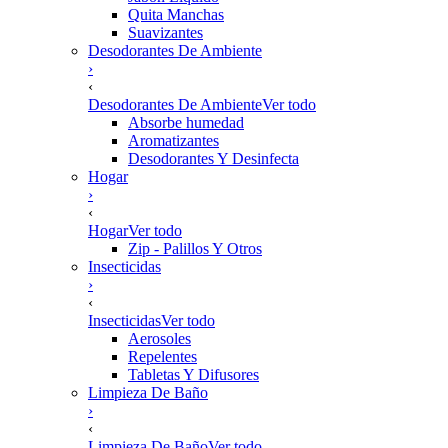
Quita Manchas
Suavizantes
Desodorantes De Ambiente
›
‹
Desodorantes De Ambiente
Ver todo
Absorbe humedad
Aromatizantes
Desodorantes Y Desinfecta
Hogar
›
‹
Hogar
Ver todo
Zip - Palillos Y Otros
Insecticidas
›
‹
Insecticidas
Ver todo
Aerosoles
Repelentes
Tabletas Y Difusores
Limpieza De Baño
›
‹
Limpieza De Baño
Ver todo