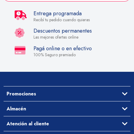
Entrega programada
Recibí tu pedido cuando quieras
Descuentos permanentes
Las mejores ofertas online
Pagá online o en efectivo
100% Seguro premiado
Promociones
Ofertas
Almacén
Aceites y Vinagres
Atención al cliente
Arroz y Legumbres
Desayuno y Merienda