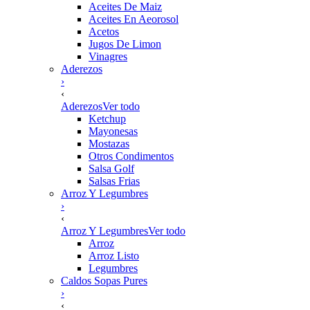
Aceites De Maiz
Aceites En Aeorosol
Acetos
Jugos De Limon
Vinagres
Aderezos
›
‹
Aderezos
Ver todo
Ketchup
Mayonesas
Mostazas
Otros Condimentos
Salsa Golf
Salsas Frias
Arroz Y Legumbres
›
‹
Arroz Y Legumbres
Ver todo
Arroz
Arroz Listo
Legumbres
Caldos Sopas Pures
›
‹