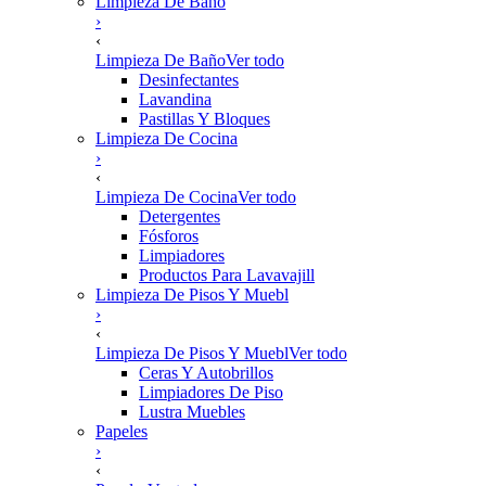
Limpieza De Baño
›
‹
Limpieza De Baño
Ver todo
Desinfectantes
Lavandina
Pastillas Y Bloques
Limpieza De Cocina
›
‹
Limpieza De Cocina
Ver todo
Detergentes
Fósforos
Limpiadores
Productos Para Lavavajill
Limpieza De Pisos Y Muebl
›
‹
Limpieza De Pisos Y Muebl
Ver todo
Ceras Y Autobrillos
Limpiadores De Piso
Lustra Muebles
Papeles
›
‹