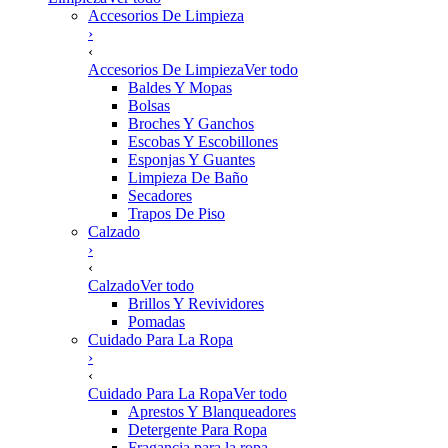
Accesorios De Limpieza
›
‹
Accesorios De Limpieza
Ver todo
Baldes Y Mopas
Bolsas
Broches Y Ganchos
Escobas Y Escobillones
Esponjas Y Guantes
Limpieza De Baño
Secadores
Trapos De Piso
Calzado
›
‹
Calzado
Ver todo
Brillos Y Revividores
Pomadas
Cuidado Para La Ropa
›
‹
Cuidado Para La Ropa
Ver todo
Aprestos Y Blanqueadores
Detergente Para Ropa
Fragancia para la ropa