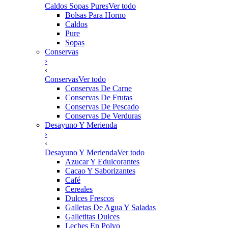
Caldos Sopas Pures
Ver todo
Bolsas Para Horno
Caldos
Pure
Sopas
Conservas
›
‹
Conservas
Ver todo
Conservas De Carne
Conservas De Frutas
Conservas De Pescado
Conservas De Verduras
Desayuno Y Merienda
›
‹
Desayuno Y Merienda
Ver todo
Azucar Y Edulcorantes
Cacao Y Saborizantes
Café
Cereales
Dulces Frescos
Galletas De Agua Y Saladas
Galletitas Dulces
Leches En Polvo