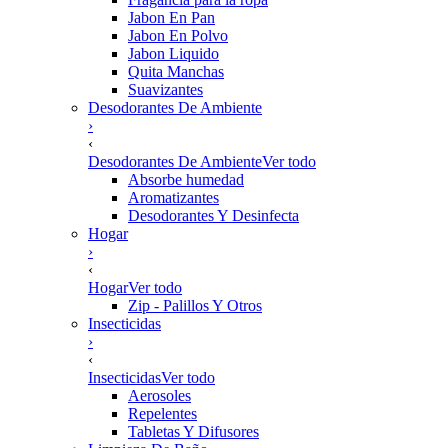
Jabon En Pan
Jabon En Polvo
Jabon Liquido
Quita Manchas
Suavizantes
Desodorantes De Ambiente
›
‹
Desodorantes De Ambiente
Ver todo
Absorbe humedad
Aromatizantes
Desodorantes Y Desinfecta
Hogar
›
‹
Hogar
Ver todo
Zip - Palillos Y Otros
Insecticidas
›
‹
Insecticidas
Ver todo
Aerosoles
Repelentes
Tabletas Y Difusores