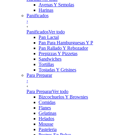
Avenas Y Semolas
Harinas
Panificados
›
‹
Panificados
Ver todo
Pan Lactal
Pan Para Hamburguesas Y P
Pan Rallado Y Rebozador
Prepizzas Y Pizzetas
Sandwiches
Tortillas
Tostadas Y Grisines
Para Preparar
›
‹
Para Preparar
Ver todo
Bizcochuelos Y Brownies
Comidas
Flanes
Gelatinas
Helados
Mousse
Pasteleria
Postres En Polvo