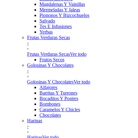
Magdalenas Y Vainillas
Mermeladas Y Jaleas
Piononos Y Bizcochuelos
Salvado
Tes E Infusiones
Yerbas
Frutas Verduras Secas
›
‹
Frutas Verduras Secas
Ver todo
Frutos Secos
Golosinas Y Chocolates
›
‹
Golosinas Y Chocolates
Ver todo
Alfajores
Barritas Y Turrones
Bocaditos Y Postres
Bombones
Caramelos Y Chicles
Chocolates
Harinas
›
‹
Harinas
Ver todo