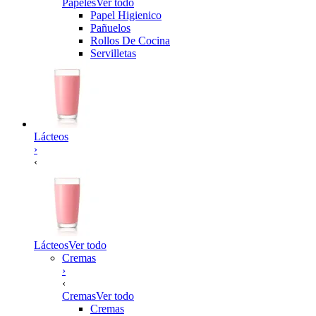
Papeles
Ver todo
Papel Higienico
Pañuelos
Rollos De Cocina
Servilletas
Lácteos
›
‹
Lácteos
Ver todo
Cremas
›
‹
Cremas
Ver todo
Cremas