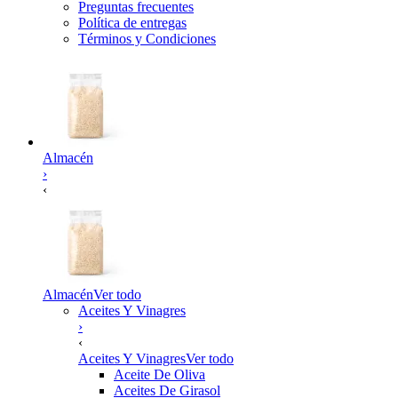
Preguntas frecuentes
Política de entregas
Términos y Condiciones
Almacén
›
‹
Almacén
Ver todo
Aceites Y Vinagres
›
‹
Aceites Y Vinagres
Ver todo
Aceite De Oliva
Aceites De Girasol