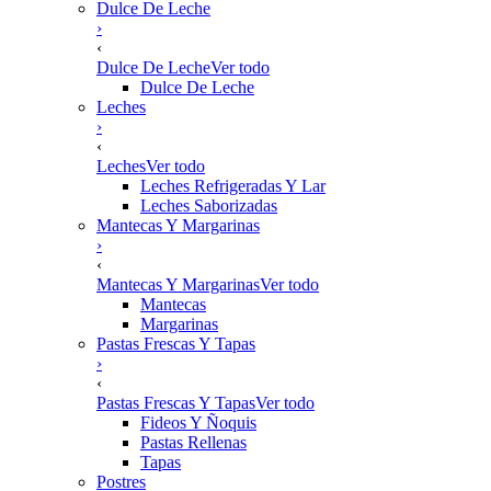
Dulce De Leche
›
‹
Dulce De Leche
Ver todo
Dulce De Leche
Leches
›
‹
Leches
Ver todo
Leches Refrigeradas Y Lar
Leches Saborizadas
Mantecas Y Margarinas
›
‹
Mantecas Y Margarinas
Ver todo
Mantecas
Margarinas
Pastas Frescas Y Tapas
›
‹
Pastas Frescas Y Tapas
Ver todo
Fideos Y Ñoquis
Pastas Rellenas
Tapas
Postres