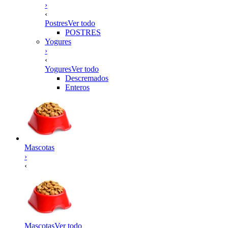
›
‹
Postres
Ver todo
POSTRES
Yogures
›
‹
Yogures
Ver todo
Descremados
Enteros
Mascotas
›
‹
Mascotas
Ver todo