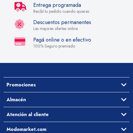
Entrega programada
Recibí tu pedido cuando quieras
Descuentos permanentes
Las mejores ofertas online
Pagá online o en efectivo
100% Seguro premiado
Promociones
Ofertas
Almacén
Aceites y Vinagres
Atención al cliente
Arroz y Legumbres
Desayuno y Merienda
Ayuda
Modomarket.com
Pastas Secas y Salsas
Cómo comprar