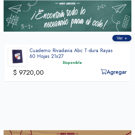
Ver +
yas
Cuad Rivadavia Cuadros 1x1cm Azul
98 Hojas 19x23cm
Disponible
$ 12.770,00
Agregar
Ag