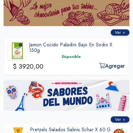
ㅤㅤㅤㅤ
Ver +
Jamon Cocido Paladini Bajo En Sodio X
150g
Disponible
$ 3920,00
Agregar
Ver +
Pretzels Salados Salinis Schar X 60 G