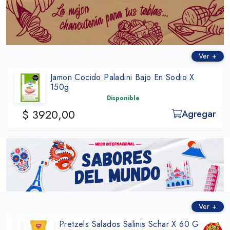
ㅤㅤㅤㅤ
Ver +
Jamon Cocido Paladini Bajo En Sodio X
150g
Disponible
$ 3920,00
Agregar
Ver +
Pretzels Salados Salinis Schar X 60 G