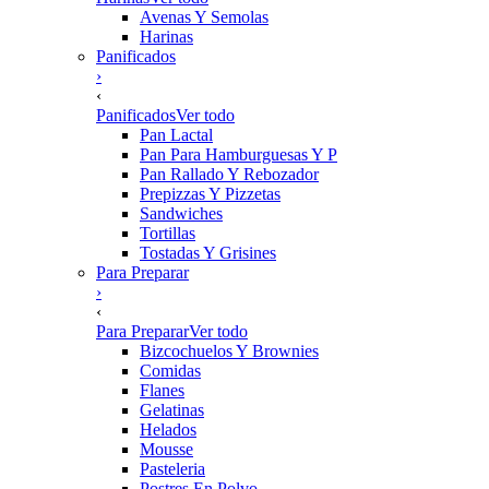
Avenas Y Semolas
Harinas
Panificados
›
‹
Panificados
Ver todo
Pan Lactal
Pan Para Hamburguesas Y P
Pan Rallado Y Rebozador
Prepizzas Y Pizzetas
Sandwiches
Tortillas
Tostadas Y Grisines
Para Preparar
›
‹
Para Preparar
Ver todo
Bizcochuelos Y Brownies
Comidas
Flanes
Gelatinas
Helados
Mousse
Pasteleria
Postres En Polvo