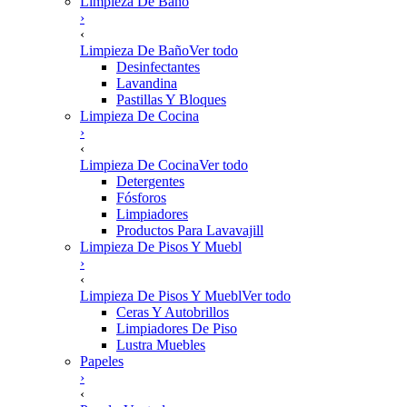
Limpieza De Baño
›
‹
Limpieza De Baño
Ver todo
Desinfectantes
Lavandina
Pastillas Y Bloques
Limpieza De Cocina
›
‹
Limpieza De Cocina
Ver todo
Detergentes
Fósforos
Limpiadores
Productos Para Lavavajill
Limpieza De Pisos Y Muebl
›
‹
Limpieza De Pisos Y Muebl
Ver todo
Ceras Y Autobrillos
Limpiadores De Piso
Lustra Muebles
Papeles
›
‹