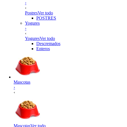
›
‹
Postres
Ver todo
POSTRES
Yogures
›
‹
Yogures
Ver todo
Descremados
Enteros
Mascotas
›
‹
Mascotas
Ver todo