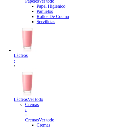
Papeles
Ver todo
Papel Higienico
Pañuelos
Rollos De Cocina
Servilletas
Lácteos
›
‹
Lácteos
Ver todo
Cremas
›
‹
Cremas
Ver todo
Cremas