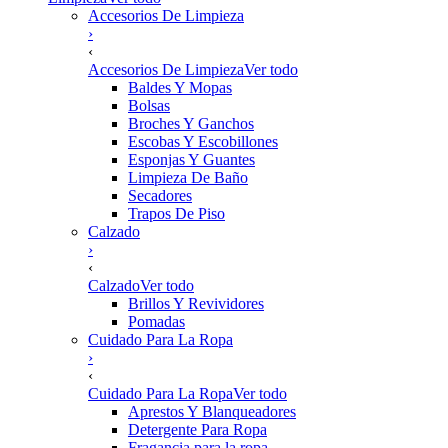
Accesorios De Limpieza
›
‹
Accesorios De Limpieza
Ver todo
Baldes Y Mopas
Bolsas
Broches Y Ganchos
Escobas Y Escobillones
Esponjas Y Guantes
Limpieza De Baño
Secadores
Trapos De Piso
Calzado
›
‹
Calzado
Ver todo
Brillos Y Revividores
Pomadas
Cuidado Para La Ropa
›
‹
Cuidado Para La Ropa
Ver todo
Aprestos Y Blanqueadores
Detergente Para Ropa
Fragancia para la ropa