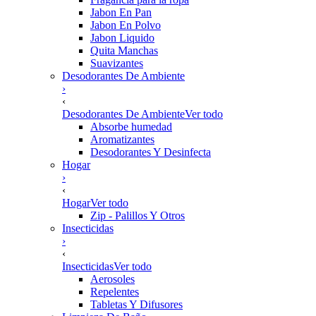
Jabon En Pan
Jabon En Polvo
Jabon Liquido
Quita Manchas
Suavizantes
Desodorantes De Ambiente
›
‹
Desodorantes De Ambiente
Ver todo
Absorbe humedad
Aromatizantes
Desodorantes Y Desinfecta
Hogar
›
‹
Hogar
Ver todo
Zip - Palillos Y Otros
Insecticidas
›
‹
Insecticidas
Ver todo
Aerosoles
Repelentes
Tabletas Y Difusores