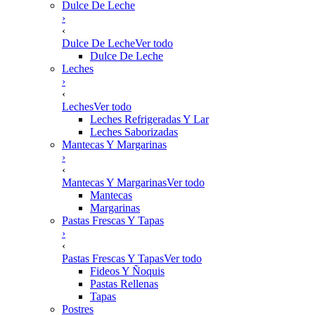
Dulce De Leche
›
‹
Dulce De Leche
Ver todo
Dulce De Leche
Leches
›
‹
Leches
Ver todo
Leches Refrigeradas Y Lar
Leches Saborizadas
Mantecas Y Margarinas
›
‹
Mantecas Y Margarinas
Ver todo
Mantecas
Margarinas
Pastas Frescas Y Tapas
›
‹
Pastas Frescas Y Tapas
Ver todo
Fideos Y Ñoquis
Pastas Rellenas
Tapas
Postres