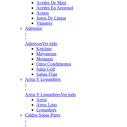
Aceites De Maiz
Aceites En Aeorosol
Acetos
Jugos De Limon
Vinagres
Aderezos
›
‹
Aderezos
Ver todo
Ketchup
Mayonesas
Mostazas
Otros Condimentos
Salsa Golf
Salsas Frias
Arroz Y Legumbres
›
‹
Arroz Y Legumbres
Ver todo
Arroz
Arroz Listo
Legumbres
Caldos Sopas Pures
›
‹