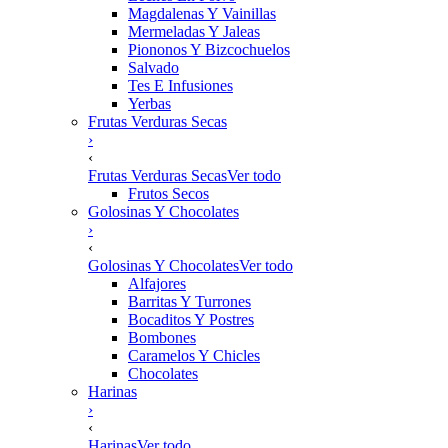
Magdalenas Y Vainillas
Mermeladas Y Jaleas
Piononos Y Bizcochuelos
Salvado
Tes E Infusiones
Yerbas
Frutas Verduras Secas
›
‹
Frutas Verduras Secas
Ver todo
Frutos Secos
Golosinas Y Chocolates
›
‹
Golosinas Y Chocolates
Ver todo
Alfajores
Barritas Y Turrones
Bocaditos Y Postres
Bombones
Caramelos Y Chicles
Chocolates
Harinas
›
‹
Harinas
Ver todo