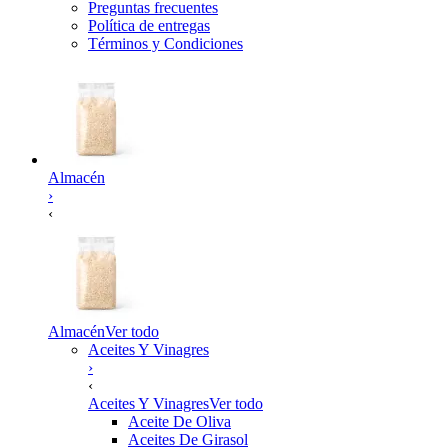
Preguntas frecuentes
Política de entregas
Términos y Condiciones
Almacén
›
‹
Almacén
Ver todo
Aceites Y Vinagres
›
‹
Aceites Y Vinagres
Ver todo
Aceite De Oliva
Aceites De Girasol