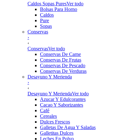
Caldos Sopas Pures
Ver todo
Bolsas Para Horno
Caldos
Pure
Sopas
Conservas
›
‹
Conservas
Ver todo
Conservas De Carne
Conservas De Frutas
Conservas De Pescado
Conservas De Verduras
Desayuno Y Merienda
›
‹
Desayuno Y Merienda
Ver todo
Azucar Y Edulcorantes
Cacao Y Saborizantes
Café
Cereales
Dulces Frescos
Galletas De Agua Y Saladas
Galletitas Dulces
Leches En Polvo