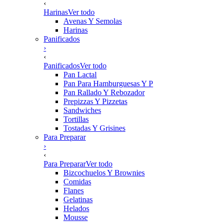
‹
Harinas
Ver todo
Avenas Y Semolas
Harinas
Panificados
›
‹
Panificados
Ver todo
Pan Lactal
Pan Para Hamburguesas Y P
Pan Rallado Y Rebozador
Prepizzas Y Pizzetas
Sandwiches
Tortillas
Tostadas Y Grisines
Para Preparar
›
‹
Para Preparar
Ver todo
Bizcochuelos Y Brownies
Comidas
Flanes
Gelatinas
Helados
Mousse