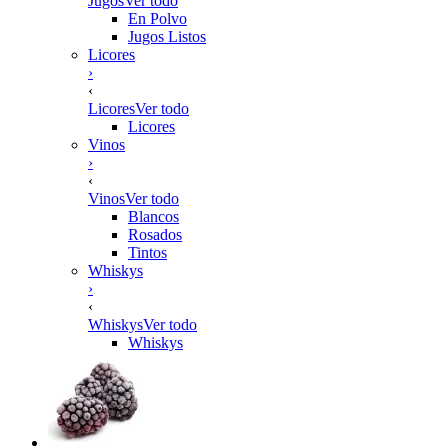
Jugos
Ver todo
En Polvo
Jugos Listos
Licores
›
‹
Licores
Ver todo
Licores
Vinos
›
‹
Vinos
Ver todo
Blancos
Rosados
Tintos
Whiskys
›
‹
Whiskys
Ver todo
Whiskys