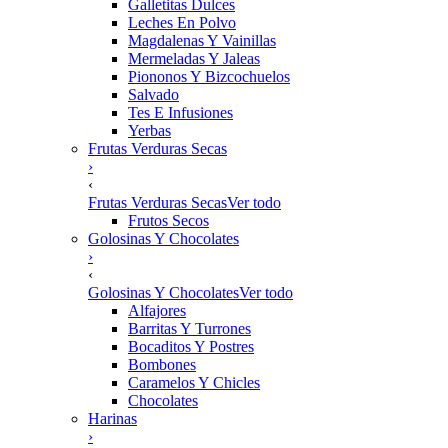
Galletitas Dulces
Leches En Polvo
Magdalenas Y Vainillas
Mermeladas Y Jaleas
Piononos Y Bizcochuelos
Salvado
Tes E Infusiones
Yerbas
Frutas Verduras Secas
›
‹
Frutas Verduras Secas
Ver todo
Frutos Secos
Golosinas Y Chocolates
›
‹
Golosinas Y Chocolates
Ver todo
Alfajores
Barritas Y Turrones
Bocaditos Y Postres
Bombones
Caramelos Y Chicles
Chocolates
Harinas
›