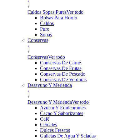
›
‹
Caldos Sopas Pures
Ver todo
Bolsas Para Horno
Caldos
Pure
Sopas
Conservas
›
‹
Conservas
Ver todo
Conservas De Carne
Conservas De Frutas
Conservas De Pescado
Conservas De Verduras
Desayuno Y Merienda
›
‹
Desayuno Y Merienda
Ver todo
Azucar Y Edulcorantes
Cacao Y Saborizantes
Café
Cereales
Dulces Frescos
Galletas De Agua Y Saladas