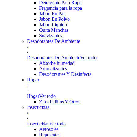
Detergente Para Ropa
Fragancia para la ropa
Jabon En Pan
Jabon En Polvo
Jabon Liquido
Quita Manchas
Suavizantes
Desodorantes De Ambiente
›
‹
Desodorantes De Ambiente
Ver todo
Absorbe humedad
Aromatizantes
Desodorantes Y Desinfecta
Hogar
›
‹
Hogar
Ver todo
Zip - Palillos Y Otros
Insecticidas
›
‹
Insecticidas
Ver todo
Aerosoles
Repelentes