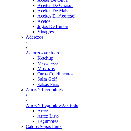
Aceite De Oliva
Aceites De Girasol
Aceites De Maiz
Aceites En Aeorosol
Acetos
Jugos De Limon
Vinagres
Aderezos
›
‹
Aderezos
Ver todo
Ketchup
Mayonesas
Mostazas
Otros Condimentos
Salsa Golf
Salsas Frias
Arroz Y Legumbres
›
‹
Arroz Y Legumbres
Ver todo
Arroz
Arroz Listo
Legumbres
Caldos Sopas Pures