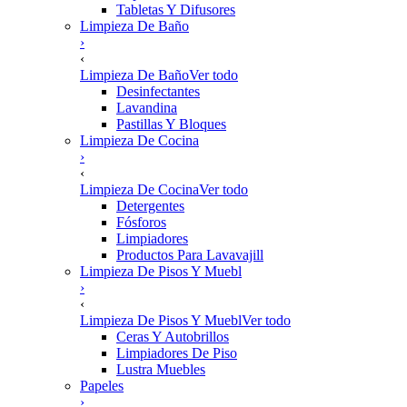
Tabletas Y Difusores
Limpieza De Baño
›
‹
Limpieza De Baño
Ver todo
Desinfectantes
Lavandina
Pastillas Y Bloques
Limpieza De Cocina
›
‹
Limpieza De Cocina
Ver todo
Detergentes
Fósforos
Limpiadores
Productos Para Lavavajill
Limpieza De Pisos Y Muebl
›
‹
Limpieza De Pisos Y Muebl
Ver todo
Ceras Y Autobrillos
Limpiadores De Piso
Lustra Muebles
Papeles
›