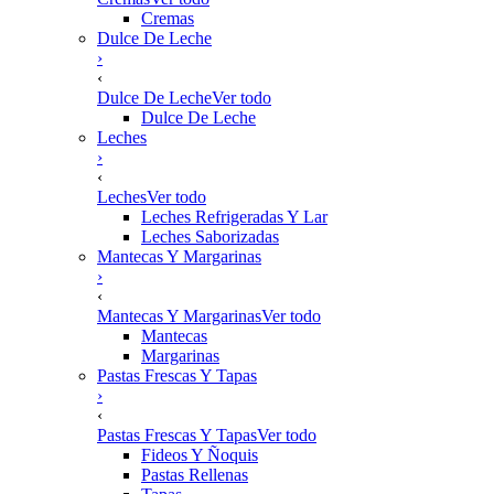
Cremas
Dulce De Leche
›
‹
Dulce De Leche
Ver todo
Dulce De Leche
Leches
›
‹
Leches
Ver todo
Leches Refrigeradas Y Lar
Leches Saborizadas
Mantecas Y Margarinas
›
‹
Mantecas Y Margarinas
Ver todo
Mantecas
Margarinas
Pastas Frescas Y Tapas
›
‹
Pastas Frescas Y Tapas
Ver todo
Fideos Y Ñoquis
Pastas Rellenas