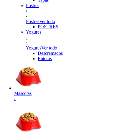
Tapas
Postres
›
‹
Postres
Ver todo
POSTRES
Yogures
›
‹
Yogures
Ver todo
Descremados
Enteros
Mascotas
›
‹