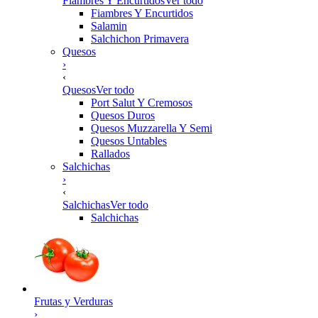
Fiambres Y Encurtidos
Ver todo
Fiambres Y Encurtidos
Salamin
Salchichon Primavera
Quesos
›
‹
Quesos
Ver todo
Port Salut Y Cremosos
Quesos Duros
Quesos Muzzarella Y Semi
Quesos Untables
Rallados
Salchichas
›
‹
Salchichas
Ver todo
Salchichas
Frutas y Verduras
›