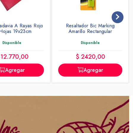
tador Bic Marking
Resaltador Bic Marking Verde
illo Rectangular
Circ X Unidad
Disponible
Disponible
$ 2420,00
$ 2590,00
Agregar
Agregar