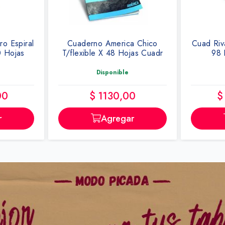
a Chico
Cuad Rivadavia A Rayas Rojo
Resal
jas Cuadr
98 Hojas 19x23cm
Amar
Disponible
0
$ 12.770,00
r
Agregar