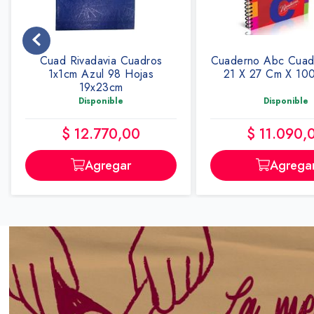
Cuaderno Abc Cuadro Espiral
Cuaderno Americ
21 X 27 Cm X 100 Hojas
T/flexible X 48 Ho
Disponible
Disponible
$ 11.090,00
$ 1130,0
Agregar
Agrega