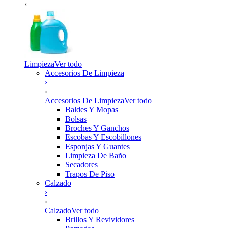
‹
Limpieza
Ver todo
Accesorios De Limpieza
›
‹
Accesorios De Limpieza
Ver todo
Baldes Y Mopas
Bolsas
Broches Y Ganchos
Escobas Y Escobillones
Esponjas Y Guantes
Limpieza De Baño
Secadores
Trapos De Piso
Calzado
›
‹
Calzado
Ver todo
Brillos Y Revividores