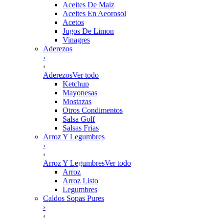
Aceites De Maiz
Aceites En Aeorosol
Acetos
Jugos De Limon
Vinagres
Aderezos
›
‹
Aderezos
Ver todo
Ketchup
Mayonesas
Mostazas
Otros Condimentos
Salsa Golf
Salsas Frias
Arroz Y Legumbres
›
‹
Arroz Y Legumbres
Ver todo
Arroz
Arroz Listo
Legumbres
Caldos Sopas Pures
›
‹