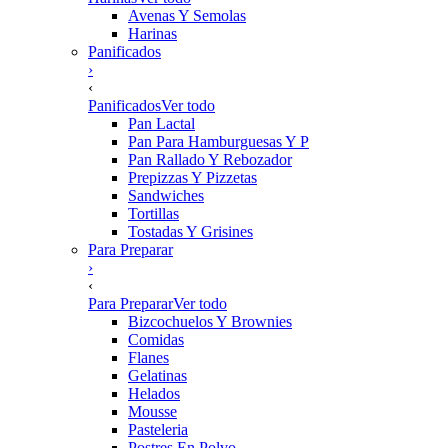
Avenas Y Semolas
Harinas
Panificados
›
‹
Panificados
Ver todo
Pan Lactal
Pan Para Hamburguesas Y P
Pan Rallado Y Rebozador
Prepizzas Y Pizzetas
Sandwiches
Tortillas
Tostadas Y Grisines
Para Preparar
›
‹
Para Preparar
Ver todo
Bizcochuelos Y Brownies
Comidas
Flanes
Gelatinas
Helados
Mousse
Pasteleria
Postres En Polvo