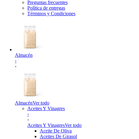
Preguntas frecuentes
Política de entregas
Términos y Condiciones
Almacén
›
‹
Almacén
Ver todo
Aceites Y Vinagres
›
‹
Aceites Y Vinagres
Ver todo
Aceite De Oliva
Aceites De Girasol