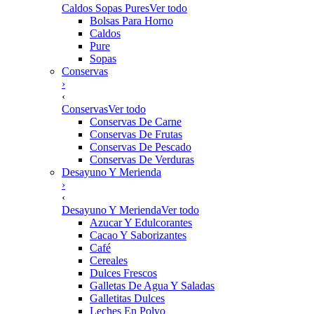
Caldos Sopas Pures
Ver todo
Bolsas Para Horno
Caldos
Pure
Sopas
Conservas
›
‹
Conservas
Ver todo
Conservas De Carne
Conservas De Frutas
Conservas De Pescado
Conservas De Verduras
Desayuno Y Merienda
›
‹
Desayuno Y Merienda
Ver todo
Azucar Y Edulcorantes
Cacao Y Saborizantes
Café
Cereales
Dulces Frescos
Galletas De Agua Y Saladas
Galletitas Dulces
Leches En Polvo