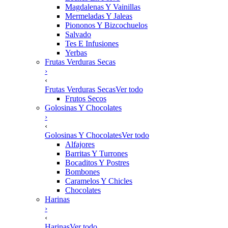
Magdalenas Y Vainillas
Mermeladas Y Jaleas
Piononos Y Bizcochuelos
Salvado
Tes E Infusiones
Yerbas
Frutas Verduras Secas
›
‹
Frutas Verduras Secas
Ver todo
Frutos Secos
Golosinas Y Chocolates
›
‹
Golosinas Y Chocolates
Ver todo
Alfajores
Barritas Y Turrones
Bocaditos Y Postres
Bombones
Caramelos Y Chicles
Chocolates
Harinas
›
‹
Harinas
Ver todo