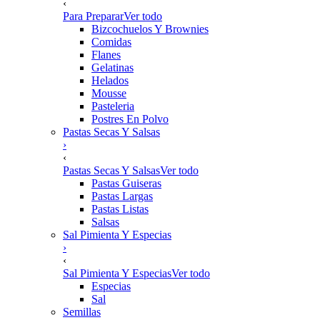
‹
Para Preparar
Ver todo
Bizcochuelos Y Brownies
Comidas
Flanes
Gelatinas
Helados
Mousse
Pasteleria
Postres En Polvo
Pastas Secas Y Salsas
›
‹
Pastas Secas Y Salsas
Ver todo
Pastas Guiseras
Pastas Largas
Pastas Listas
Salsas
Sal Pimienta Y Especias
›
‹
Sal Pimienta Y Especias
Ver todo
Especias
Sal
Semillas