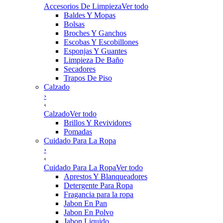
Accesorios De Limpieza
Ver todo
Baldes Y Mopas
Bolsas
Broches Y Ganchos
Escobas Y Escobillones
Esponjas Y Guantes
Limpieza De Baño
Secadores
Trapos De Piso
Calzado
›
‹
Calzado
Ver todo
Brillos Y Revividores
Pomadas
Cuidado Para La Ropa
›
‹
Cuidado Para La Ropa
Ver todo
Aprestos Y Blanqueadores
Detergente Para Ropa
Fragancia para la ropa
Jabon En Pan
Jabon En Polvo
Jabon Liquido