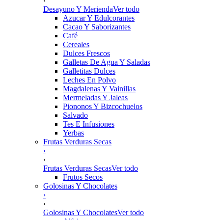
‹
Desayuno Y Merienda
Ver todo
Azucar Y Edulcorantes
Cacao Y Saborizantes
Café
Cereales
Dulces Frescos
Galletas De Agua Y Saladas
Galletitas Dulces
Leches En Polvo
Magdalenas Y Vainillas
Mermeladas Y Jaleas
Piononos Y Bizcochuelos
Salvado
Tes E Infusiones
Yerbas
Frutas Verduras Secas
›
‹
Frutas Verduras Secas
Ver todo
Frutos Secos
Golosinas Y Chocolates
›
‹
Golosinas Y Chocolates
Ver todo