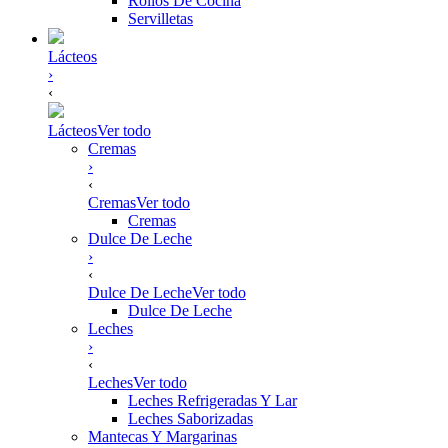
Rollos De Cocina
Servilletas
Lácteos
›
‹
Lácteos
Ver todo
Cremas
›
‹
Cremas
Ver todo
Cremas
Dulce De Leche
›
‹
Dulce De Leche
Ver todo
Dulce De Leche
Leches
›
‹
Leches
Ver todo
Leches Refrigeradas Y Lar
Leches Saborizadas
Mantecas Y Margarinas