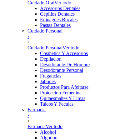
Cuidado Oral
Ver todo
Accesorios Dentales
Cepillos Dentales
Enjuagues Bucales
Pastas Dentales
Cuidado Personal
›
‹
Cuidado Personal
Ver todo
Cosmetica Y Accesorios
Depilacion
Desodorante De Hombre
Desodorante Personal
Fragancias
Jabones
Productos Para Afeitarse
Proteccion Femenina
Quitaesmaltes Y Limas
Talcos Y Feculas
Farmacia
›
‹
Farmacia
Ver todo
Alcohol
Algodon