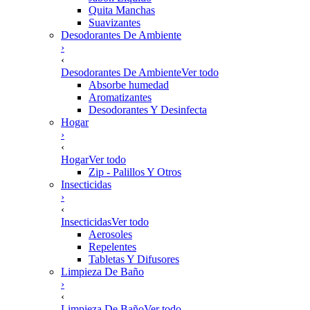
Quita Manchas
Suavizantes
Desodorantes De Ambiente
›
‹
Desodorantes De Ambiente
Ver todo
Absorbe humedad
Aromatizantes
Desodorantes Y Desinfecta
Hogar
›
‹
Hogar
Ver todo
Zip - Palillos Y Otros
Insecticidas
›
‹
Insecticidas
Ver todo
Aerosoles
Repelentes
Tabletas Y Difusores
Limpieza De Baño
›
‹
Limpieza De Baño
Ver todo