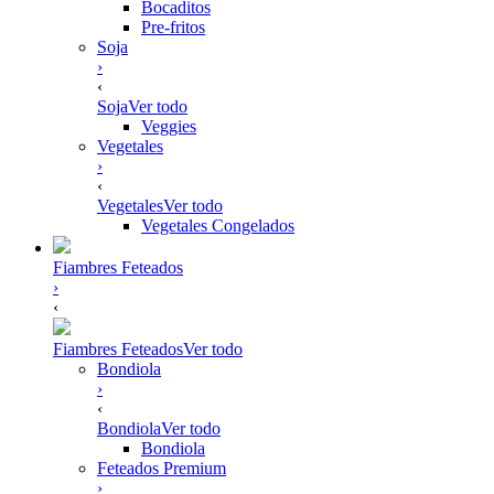
Bocaditos
Pre-fritos
Soja
›
‹
Soja
Ver todo
Veggies
Vegetales
›
‹
Vegetales
Ver todo
Vegetales Congelados
Fiambres Feteados
›
‹
Fiambres Feteados
Ver todo
Bondiola
›
‹
Bondiola
Ver todo
Bondiola
Feteados Premium
›