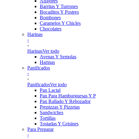
Alfajores
Barritas Y Turrones
Bocaditos Y Postres
Bombones
Caramelos Y Chicles
Chocolates
Harinas
›
‹
Harinas
Ver todo
Avenas Y Semolas
Harinas
Panificados
›
‹
Panificados
Ver todo
Pan Lactal
Pan Para Hamburguesas Y P
Pan Rallado Y Rebozador
Prepizzas Y Pizzetas
Sandwiches
Tortillas
Tostadas Y Grisines
Para Preparar
›