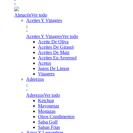
‹
Almacén
Ver todo
Aceites Y Vinagres
›
‹
Aceites Y Vinagres
Ver todo
Aceite De Oliva
Aceites De Girasol
Aceites De Maiz
Aceites En Aeorosol
Acetos
Jugos De Limon
Vinagres
Aderezos
›
‹
Aderezos
Ver todo
Ketchup
Mayonesas
Mostazas
Otros Condimentos
Salsa Golf
Salsas Frias
Arroz Y Legumbres