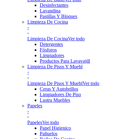
Desinfectantes
Lavandina
Pastillas Y Bloques
Limpieza De Cocina
›
‹
Limpieza De Cocina
Ver todo
Detergentes
Fósforos
Limpiadores
Productos Para Lavavajill
Limpieza De Pisos Y Muebl
›
‹
Limpieza De Pisos Y Muebl
Ver todo
Ceras Y Autobrillos
Limpiadores De Piso
Lustra Muebles
Papeles
›
‹
Papeles
Ver todo
Papel Higienico
Pañuelos