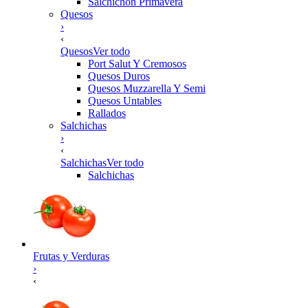
Salchichon Primavera
Quesos
›
‹
Quesos
Ver todo
Port Salut Y Cremosos
Quesos Duros
Quesos Muzzarella Y Semi
Quesos Untables
Rallados
Salchichas
›
‹
Salchichas
Ver todo
Salchichas
Frutas y Verduras
›
‹