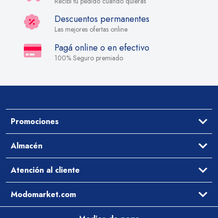
Recibí tu pedido cuando quieras
Descuentos permanentes
Las mejores ofertas online
Pagá online o en efectivo
100% Seguro premiado
Promociones
Ofertas
Almacén
Aceites y Vinagres
Atención al cliente
Arroz y Legumbres
Desayuno y Merienda
Ayuda
Modomarket.com
Pastas Secas y Salsas
Cómo comprar
Preguntas Frecuentes
Qué comemos hoy