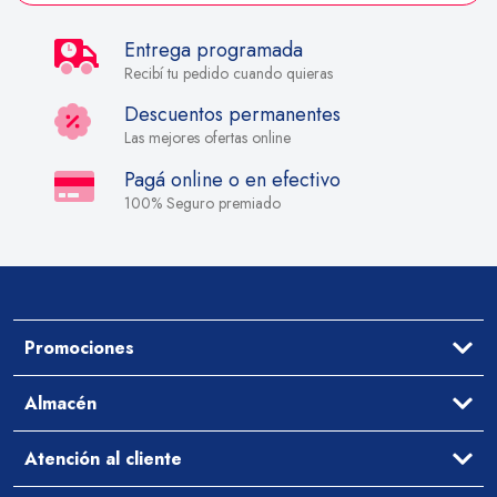
Entrega programada
Recibí tu pedido cuando quieras
Descuentos permanentes
Las mejores ofertas online
Pagá online o en efectivo
100% Seguro premiado
Promociones
Ofertas
Almacén
Aceites y Vinagres
Atención al cliente
Arroz y Legumbres
Desayuno y Merienda