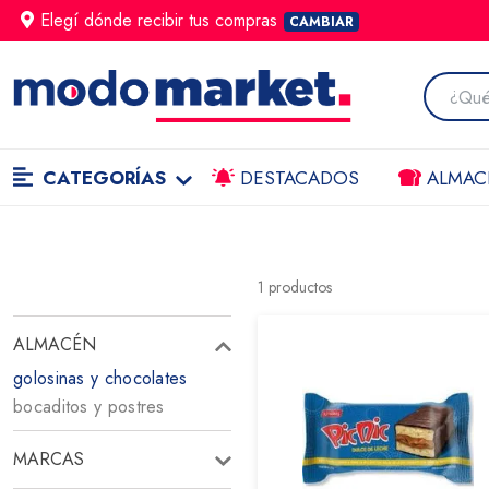
Elegí dónde
recibir
tus compras
CAMBIAR
CATEGORÍAS
DESTACADOS
ALMAC
1
productos
ALMACÉN
golosinas y chocolates
bocaditos y postres
MARCAS