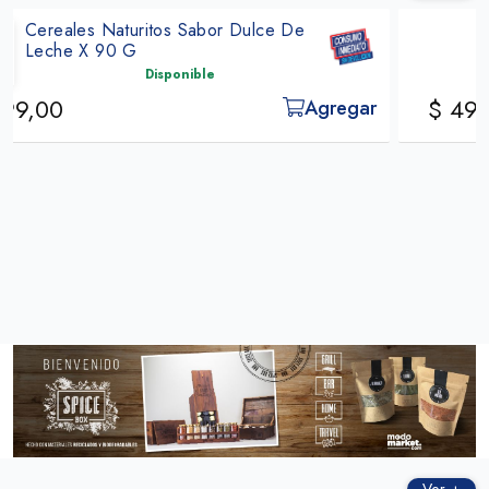
Mermelada Diet Beepure Arandanos
240g
Disponible
$ 4999,00
Agregar