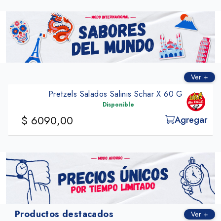
Ver +
Schar X 60 G
Mostaza Clovis En Pasta De 
200 G
Disponible
Agregar
$ 9700,00
Productos destacados
Ver +