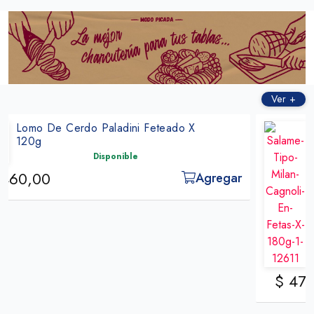
ㅤㅤㅤㅤ
Ver +
Salame Tipo Milan Cagnoli En Fetas X
180g
Disponible
$ 4710,00
Agregar