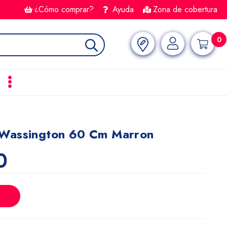
¿Cómo comprar?
Ayuda
Zona de cobertura
0
wassington 60 Cm Marron
0